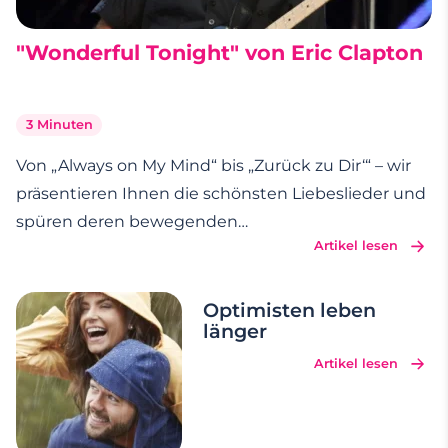
"Wonderful Tonight" von Eric Clapton
3 Minuten
Von „Always on My Mind“ bis „Zurück zu Dir‘“ – wir
präsentieren Ihnen die schönsten Liebeslieder und
spüren deren bewegenden
Artikel lesen
Hintergrundgeschichten nach. Eifersucht,
Herzzerreißen und eine große Prise Virtuosität
erwarten Sie in unserer Serie „Liebeslieder und
Optimisten leben
länger
ihre
…
Artikel lesen