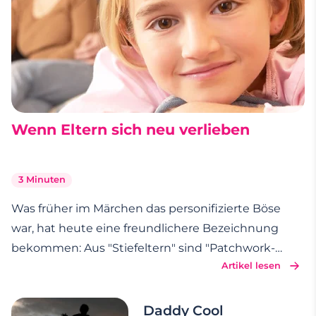
Wenn Eltern sich neu verlieben
3 Minuten
Was früher im Märchen das personifizierte Böse
war, hat heute eine freundlichere Bezeichnung
bekommen: Aus "Stiefeltern" sind "Patchwork-
Artikel lesen
Mamas" und "Patchwork-Papas" geworden. Doch
das neu gemixte Familienglück fällt nicht vom
Himmel. Denn seinen Kindern einen neuen Partner
Daddy Cool