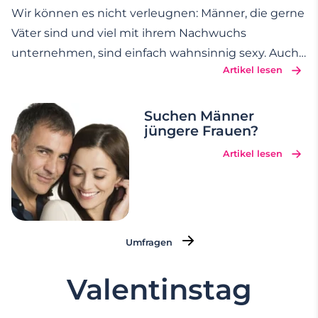
Wir können es nicht verleugnen: Männer, die gerne
Väter sind und viel mit ihrem Nachwuchs
unternehmen, sind einfach wahnsinnig sexy. Auch
Artikel lesen
wenn die Zeiten von klassischen
Rollenverteilungen und Männern als Jägern in der
freien Natur vorbei sind, schätzen Frauen
Suchen Männer
jüngere Frauen?
fürsorgliche Partner mit
…
Artikel lesen
Umfragen
Valentinstag