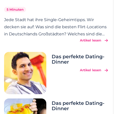
5 Minuten
Jede Stadt hat ihre Single-Geheimtipps. Wir
decken sie auf: Was sind die besten Flirt-Locations
in Deutschlands Großstädten? Welches sind die
Artikel lesen
schönsten Orte für ein unvergessliches erstes
Date? Die Stadt im Juni: München. Egal ob in der
Früh, mittags, abends oder nachts – München hat
Das perfekte Dating-
Dinner
zu
…
Artikel lesen
Das perfekte Dating-
Dinner