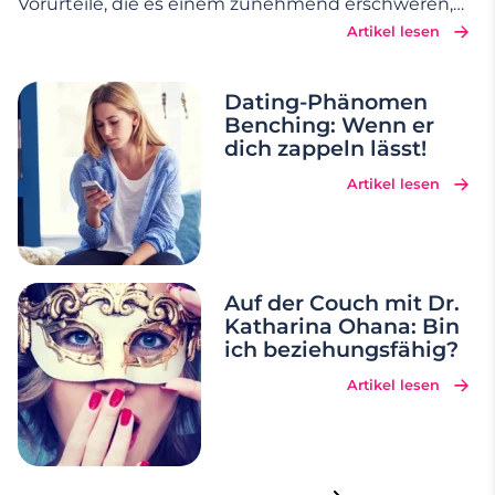
Vorurteile, die es einem zunehmend erschweren,
Artikel lesen
neue Menschen kennenzulernen. Wir räumen
daher mit 12 Date-Mythen auf, damit Sie sich
erfrischt und unbelastet in neue Abenteuer
Dating-Phänomen
Benching: Wenn er
stürzen
…
dich zappeln lässt!
Artikel lesen
Auf der Couch mit Dr.
Katharina Ohana: Bin
ich beziehungsfähig?
Artikel lesen