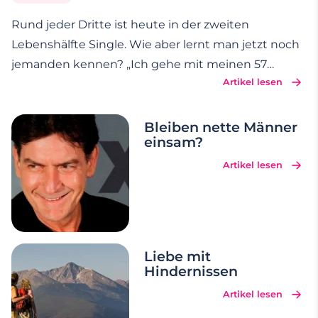
Rund jeder Dritte ist heute in der zweiten
Lebenshälfte Single. Wie aber lernt man jetzt noch
jemanden kennen? „Ich gehe mit meinen 57
Artikel lesen
Jahren abends nicht mehr in die Disko", sagt etwa
Single Matthias und hat vor einiger Zeit Online-
Dating für sich entdeckt. „Ich habe in meinem
…
Bleiben nette Männer
einsam?
Artikel lesen
Liebe mit
Hindernissen
Artikel lesen