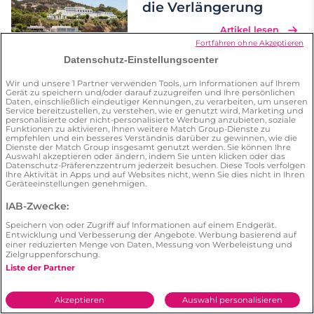
die Verlängerung
Artikel lesen
Fortfahren ohne Akzeptieren
Datenschutz-Einstellungscenter
Wir und unsere
1
Partner verwenden Tools, um Informationen auf Ihrem
Gerät zu speichern und/oder darauf zuzugreifen und Ihre persönlichen
Daten, einschließlich eindeutiger Kennungen, zu verarbeiten, um unseren
Wo trifft man Singles?
Service bereitzustellen, zu verstehen, wie er genutzt wird, Marketing und
personalisierte oder nicht-personalisierte Werbung anzubieten, soziale
Funktionen zu aktivieren, Ihnen weitere Match Group-Dienste zu
empfehlen und ein besseres Verständnis darüber zu gewinnen, wie die
Dienste der Match Group insgesamt genutzt werden. Sie können Ihre
Auswahl akzeptieren oder ändern, indem Sie unten klicken oder das
Datenschutz-Präferenzzentrum jederzeit besuchen. Diese Tools verfolgen
Ihre Aktivität in Apps und auf Websites nicht, wenn Sie dies nicht in Ihren
Andere Themen erkunden
Geräteeinstellungen genehmigen.
IAB-Zwecke:
Beziehungsformen
Eifersucht
Speichern von oder Zugriff auf Informationen auf einem Endgerät.
Entwicklung und Verbesserung der Angebote. Werbung basierend auf
einer reduzierten Menge von Daten, Messung von Werbeleistung und
Erfolgsgeschichten
Ernste Beziehung
Zielgruppenforschung.
Liste der Partner
Hobbies
Kommunikation
Streit
Akzeptieren
Auswahl personalisieren