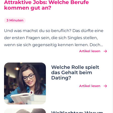
Attraktive Jobs: Welche Berufe
kommen gut an?
3 Minuten
Und was machst du so beruflich? Das dürfte eine
der ersten Fragen sein, die sich Singles stellen,
wenn sie sich gegenseitig kennen lernen. Doch
Artikel lesen
nicht jede Antwort löst beim Gegenüber den
gleichen Nervenkitzel aus. Wir verraten Ihnen,
welche Berufe besonders attraktiv auf das andere
Welche Rolle spielt
das Gehalt beim
Geschlecht
…
Dating?
Artikel lesen