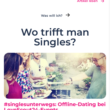
Artikel lesen
trotzdem jede Freiheit lassen. Erkennen Sie sich
vielleicht selbst in diesen Partner-Ansprüchen? Dr.
Katharina Ohana verrät, wie man sich realistisch
…
Was will ich?
Wo trifft man
Singles?
#singlesunterwegs: Offline-Dating bei
LoveScout24-Events