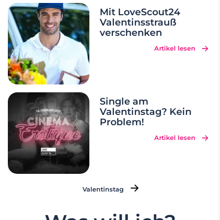
Geschenksuche ein bisschen unter die Arme
Mit LoveScout24
Valentinsstrauß
greifen: Nicht nur mit
…
verschenken
Artikel lesen
Single am
Valentinstag? Kein
Problem!
Artikel lesen
Valentinstag