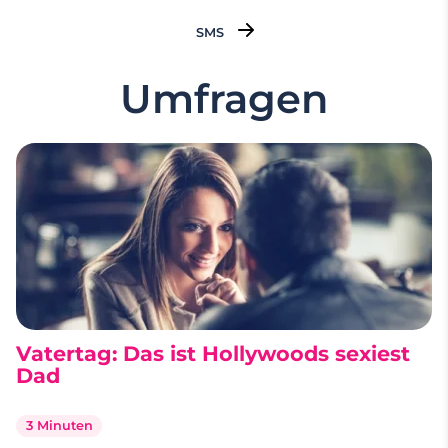
Freunden und unserer Familie klare Signale. Wer
vergisst Emojis zu schreiben, kann unter
SMS
Umständen sogar wütend auf
…
Umfragen
Vatertag: Das ist Hollywoods sexiest
Dad
3 Minuten