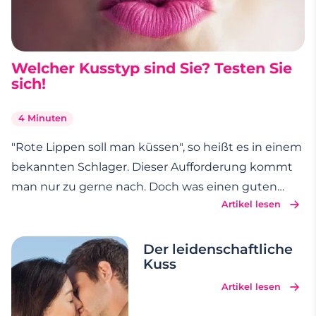
Welcher Kusstyp sind Sie? Testen Sie
sich!
4 Minuten
"Rote Lippen soll man küssen", so heißt es in einem
bekannten Schlager. Dieser Aufforderung kommt
man nur zu gerne nach. Doch was einen guten
Artikel lesen
Kuss ausmacht, daran scheiden sich die Geister.
Auch die Frage, wie oft und mit wem man
Zärtlichkeiten austauschen sollte, wird nicht von
Der leidenschaftliche
Kuss
jedem gleich
…
Artikel lesen