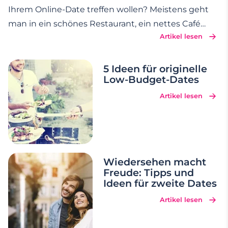
Ihrem Online-Date treffen wollen? Meistens geht
man in ein schönes Restaurant, ein nettes Café
Artikel lesen
oder ins Kino. Aber was macht man dann?
Idealerweise sollte das zweite Date schnell auf das
Erste folgen und dafür gibt es eine tolle Alternative:
5 Ideen für originelle
Low-Budget-Dates
…
Artikel lesen
Wiedersehen macht
Freude: Tipps und
Ideen für zweite Dates
Artikel lesen