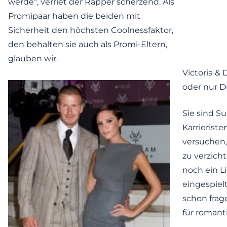
werde“, verriet der Rapper scherzend. Als
Promipaar haben die beiden mit
Sicherheit den höchsten Coolnessfaktor,
den behalten sie auch als Promi-Eltern,
glauben wir.
Victoria &
oder nur 
Sie sind Su
Karrieriste
versuchen
zu verzich
noch ein L
eingespiel
schon frag
für romant