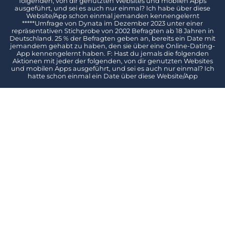
folgenden, von dir genutzten Websites und mobilen Apps
ausgeführt, und sei es auch nur einmal? Ich habe über diese
Website/App schon einmal jemanden kennengelernt
*****Umfrage von Dynata im Dezember 2023 unter einer
repräsentativen Stichprobe von 2002 Befragten ab 18 Jahren in
Deutschland. 25 % der Befragten geben an, bereits ein Date mit
jemandem gehabt zu haben, den sie über eine Online-Dating-
App kennengelernt haben. F: Hast du jemals die folgenden
Aktionen mit jeder der folgenden, von dir genutzten Websites
und mobilen Apps ausgeführt, und sei es auch nur einmal? Ich
hatte schon einmal ein Date über diese Website/App