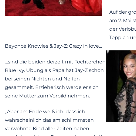
Auf der gr
am 7. Mai s
der Verlob
Teppich um
Beyoncé Knowles & Jay-Z: Crazy in love…
…sind die beiden derzeit mit Töchterchen
Blue Ivy. Übung als Papa hat Jay-Z schon
bei seinen Nichten und Neffen
gesammelt. Erzieherisch werde er sich
seine Mutter zum Vorbild nehmen.
„Aber am Ende weiß ich, dass ich
wahrscheinlich das am schlimmsten
verwöhnte Kind aller Zeiten haben