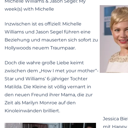
Michelle Williams & Jason Segel: My
week(s) with Michelle
Inzwischen ist es offiziell: Michelle
Williams und Jason Segel führen eine
Beziehung und mauserten sich sofort zu
Hollywoods neuem Traumpaar.
Doch die wahre große Liebe keimt
zwischen dem „How I met your mother“-
Star und Williams‘ 6-jähriger Tochter
Matilda. Die Kleine ist völlig vernarrt in
den neuen Freund ihrer Mama, die zur
Zeit als Marilyn Monroe auf den
Kinoleinwänden brilliert.
Jessica Bie
mit Happy