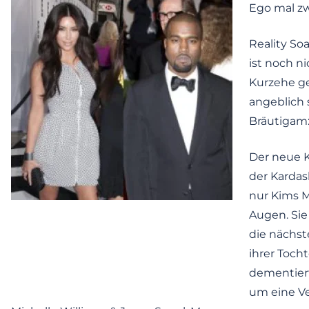
Ego mal z
Reality So
ist noch ni
Kurzehe ge
angeblich
Bräutigam
Der neue K
der Kardas
nur Kims M
Augen. Sie
die nächs
ihrer Toch
dementiert
um eine V