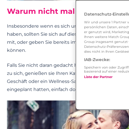
Warum nicht mal alleine Kaffe
Datenschutz-Einstel
Wir und unsere
1
Partner v
Insbesondere wenn es sich um das
erste Date
handel
persönlichen Daten, einsch
er genutzt wird, Marketing
haben, sollten Sie sich auf diese Situation vorberei
Ihnen weitere Match Group
mit, oder geben Sie bereits im Vorhinein einem
Freu
Group insgesamt genutzt w
Datenschutz-Präferenzzentr
können.
dies nicht in Ihren Gerät
IAB-Zwecke:
Falls Sie nicht daran gedacht haben, ist das auch ke
Speichern von oder Zugri
basierend auf einer redu
zu sich, genießen sie Ihren Kaffee und machen Sie si
Liste der Partner
Geschäft oder ein Wellness-Salon in der Nähe? Dann 
eingeplant hatten, einfach dort aus!