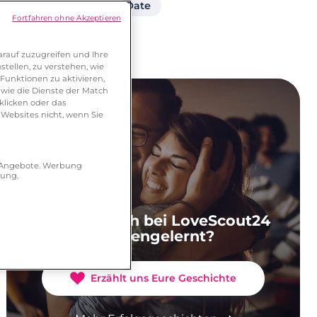
Fragen beim ersten Date
Fortfahren ohne Akzeptieren
rauf zuzugreifen und Ihre
tellen, zu verstehen, wie
Funktionen zu aktivieren,
wie die Dienste der Match
klicken oder das
 Websites nicht, wenn Sie
r Angebote. Werbung
hung.
Ihr habt Euch bei LoveScout24
kennengelernt?
Erzählt uns Eure Geschichte