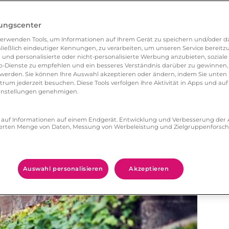
etrinken?
lungscenter
erwenden Tools, um Informationen auf Ihrem Gerät zu speichern und/oder da
t und Sie von Anfang an ein ungutes Gefühl
ließlich eindeutiger Kennungen, zu verarbeiten, um unseren Service bereitzus
 und personalisierte oder nicht-personalisierte Werbung anzubieten, soziale 
ten: Nehmen Sie als Backup-Plan ein
gutes Buch
-Dienste zu empfehlen und ein besseres Verständnis darüber zu gewinnen, 
nd
Bescheid, mit dem Sie sich spontan treffen
erden. Sie können Ihre Auswahl akzeptieren oder ändern, indem Sie unten 
um jederzeit besuchen. Diese Tools verfolgen Ihre Aktivität in Apps und auf
eeinstellungen genehmigen.
in Problem: Rufen Sie den Kellner selbstbewusst
ff auf Informationen auf einem Endgerät. Entwicklung und Verbesserung de
zierten Menge von Daten, Messung von Werbeleistung und Zielgruppenforsc
ch einen schönen Tag. Ist zufällig ein hübsches
geben Sie doch das Geld, das Sie für das Date
Auswahl personalisieren
Akzeptieren