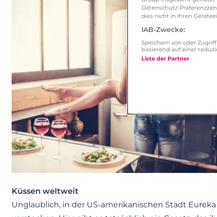
Datenschutz-Präferenzzentr
dies nicht in Ihren Gerät
IAB-Zwecke:
Speichern von oder Zugri
basierend auf einer redu
Liste der Partner
Küssen weltweit
Unglaublich, in der US-amerikanischen Stadt Eurek