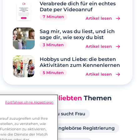
Verabrede dich für ein echtes
Date per Videoanruf
7 Minuten
Artikel lesen
Sag mir, was du liest, und ich
sage dir, wie sexy du bist
3 Minuten
Artikel lesen
Hobbys und Liebe: die besten
Aktivitäten zum Kennenlernen
5 Minuten
Artikel lesen
Unsere
Beliebten
Themen
Fortfahren ohne Akzeptieren
Singlebörse
Frau sucht Frau
rauf zuzugreifen und Ihre
tellen, zu verstehen, wie
Partner ab 40
Singlebörse Registrierung
Funktionen zu aktivieren,
wie die Dienste der Match
klicken oder das