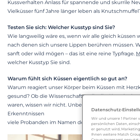
Kussverhalten Anlass für spannende und skurrile Ne
Vielküsser fünf Jahre länger leben als Knutschmuffel
Testen Sie sich: Welcher Kusstyp sind Sie?
Wie langweilig wäre es, wenn wir alle gleich küssen 
nach denen sich unsere Lippen berühren müssen. Wa
sanft oder wild mögen – das ist eine reine Typfrage.
M
welcher Kusstyp Sie sind.
Warum fühlt sich Küssen eigentlich so gut an?
Warum reagiert unser Körper beim Küssen mit Herzk
gesund? Ob die Wissenschafter, die die Chemie des 
waren, wissen wir nicht. Unbestreitbar ist allerdings,
Datenschutz-Einstel
Erkenntnissen
Wir und unsere
1
Partner v
viele Probanden im Namen der Forschung geknutsc
persönlichen Daten, einsch
er genutzt wird, Marketing
Ihnen weitere Match Group
Group insgesamt genutzt w