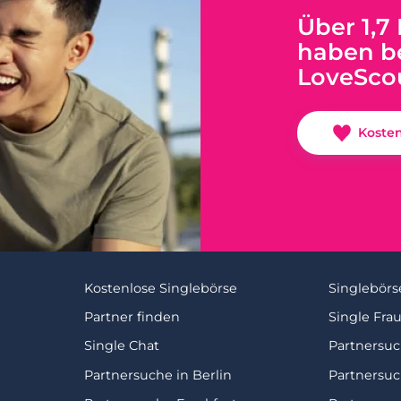
Über 1,7
haben be
LoveSco
Koste
Kostenlose Singlebörse
Singlebörs
Partner finden
Single Fra
Single Chat
Partnersu
Partnersuche in Berlin
Partnersu