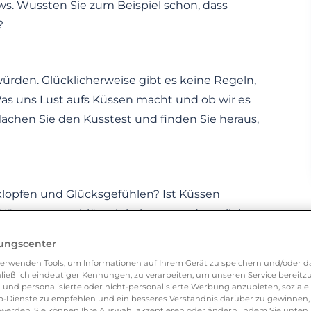
ws. Wussten Sie zum Beispiel schon, dass
?
würden. Glücklicherweise gibt es keine Regeln,
s uns Lust aufs Küssen macht und ob wir es
achen Sie den Kusstest
und finden Sie heraus,
lopfen und Glücksgefühlen? Ist Küssen
Küssens entschlüsselt haben, gerade verliebt
 dass für diese Fülle an wissenschaftlichen
lungscenter
erwenden Tools, um Informationen auf Ihrem Gerät zu speichern und/oder da
ht haben.
ließlich eindeutiger Kennungen, zu verarbeiten, um unseren Service bereitzus
 und personalisierte oder nicht-personalisierte Werbung anzubieten, soziale 
-Dienste zu empfehlen und ein besseres Verständnis darüber zu gewinnen, 
erden. Sie können Ihre Auswahl akzeptieren oder ändern, indem Sie unten 