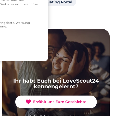
Partner finden
Dating Portal
 Websites nicht, wenn Sie
r Angebote. Werbung
hung.
Ihr habt Euch bei LoveScout24
kennengelernt?
Erzählt uns Eure Geschichte