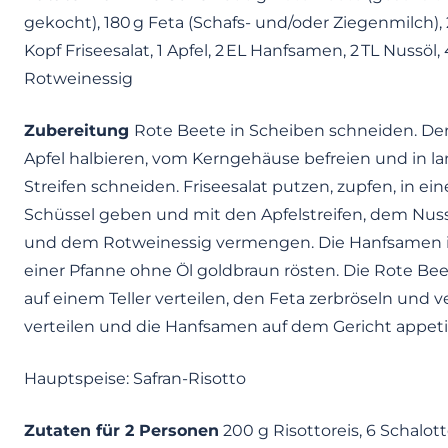
gekocht), 180 g Feta (Schafs- und/oder Ziegenmilch), 
Kopf Friseesalat, 1 Apfel, 2 EL Hanfsamen, 2 TL Nussöl, 
Rotweinessig
Zubereitung
Rote Beete in Scheiben schneiden. De
Apfel halbieren, vom Kerngehäuse befreien und in l
Streifen schneiden. Friseesalat putzen, zupfen, in ein
Schüssel geben und mit den Apfelstreifen, dem Nus
und dem Rotweinessig vermengen. Die Hanfsamen 
einer Pfanne ohne Öl goldbraun rösten. Die Rote Be
auf einem Teller verteilen, den Feta zerbröseln und v
verteilen und die Hanfsamen auf dem Gericht appetit
Hauptspeise: Safran-Risotto
Zutaten für 2 Personen
200 g Risottoreis, 6 Schalott