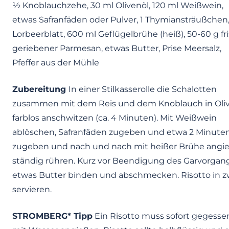
½ Knoblauchzehe, 30 ml Olivenöl, 120 ml Weißwein,
etwas Safranfäden oder Pulver, 1 Thymiansträußchen,
Lorbeerblatt, 600 ml Geflügelbrühe (heiß), 50-60 g fr
geriebener Parmesan, etwas Butter, Prise Meersalz,
Pfeffer aus der Mühle
Zubereitung
In einer Stilkasserolle die Schalotten
zusammen mit dem Reis und dem Knoblauch in Oli
farblos anschwitzen (ca. 4 Minuten). Mit Weißwein
ablöschen, Safranfäden zugeben und etwa 2 Minuten
zugeben und nach und nach mit heißer Brühe angieße
ständig rühren. Kurz vor Beendigung des Garvorgange
etwas Butter binden und abschmecken. Risotto in zw
servieren.
STROMBERG* Tipp
Ein Risotto muss sofort gegessen