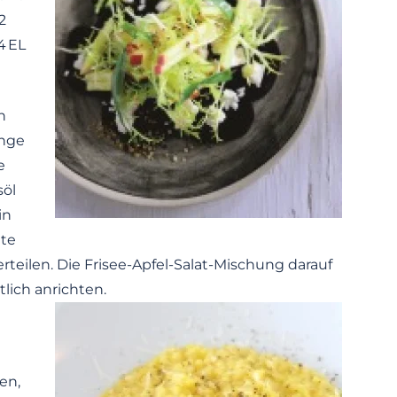
2
4 EL
n
ange
e
söl
in
ete
erteilen. Die Frisee-Apfel-Salat-Mischung darauf
lich anrichten.
en,