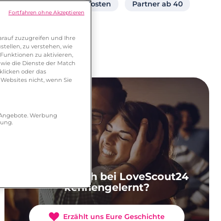
Partnersuche ohne Kosten
Partner ab 40
Fortfahren ohne Akzeptieren
Partner finden
rauf zuzugreifen und Ihre
tellen, zu verstehen, wie
Funktionen zu aktivieren,
wie die Dienste der Match
klicken oder das
 Websites nicht, wenn Sie
r Angebote. Werbung
hung.
Ihr habt Euch bei LoveScout24
kennengelernt?
Erzählt uns Eure Geschichte