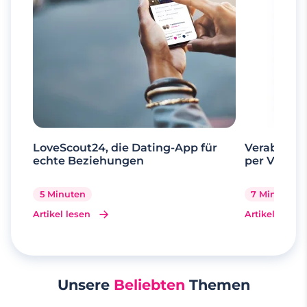
LoveScout24, die Dating-App für
Verabrede 
echte Beziehungen
per Videoa
5 Minuten
7 Minuten
Artikel lesen
Artikel lesen
Unsere
Beliebten
Themen