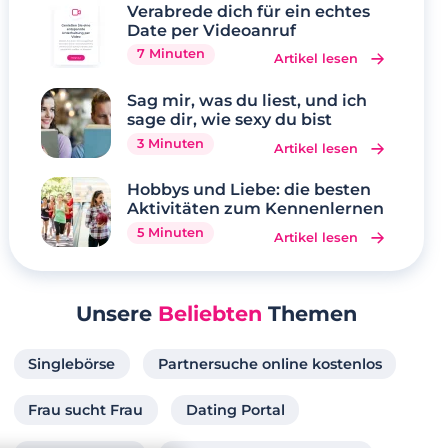
Verabrede dich für ein echtes
Date per Videoanruf
7 Minuten
Artikel lesen
Sag mir, was du liest, und ich
sage dir, wie sexy du bist
3 Minuten
Artikel lesen
Hobbys und Liebe: die besten
Aktivitäten zum Kennenlernen
5 Minuten
Artikel lesen
Unsere
Beliebten
Themen
Singlebörse
Partnersuche online kostenlos
Frau sucht Frau
Dating Portal