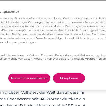
lungscenter
erwenden Tools, um Informationen auf Ihrem Gerät zu speichern und/oder da
ließlich eindeutiger Kennungen, zu verarbeiten, um unseren Service bereitzus
 und personalisierte oder nicht-personalisierte Werbung anzubieten, soziale 
-Dienste zu empfehlen und ein besseres Verständnis darüber zu gewinnen, 
erden. Sie können Ihre Auswahl akzeptieren oder ändern, indem Sie unten 
um jederzeit besuchen. Diese Tools verfolgen Ihre Aktivität in Apps und auf
oder Liebe?
eeinstellungen genehmigen.
ngeschwipst am besten flirten können –
ff auf Informationen auf einem Endgerät. Entwicklung und Verbesserung de
zierten Menge von Daten, Messung von Werbeleistung und Zielgruppenforsc
ohol nicht nur redefreudiger, sondern auch
n nächsten Oktoberfest-Flirt! Doch wie denken
ners geht? Welcher Pegel wird noch akzeptiert
Auswahl personalisieren
Akzeptieren
 größten Volksfest der Welt darauf, dass ihr
orle über Wasser hält. 48 Prozent drücken ein
en kleinen Schwips. Und immerhin 13 Prozent