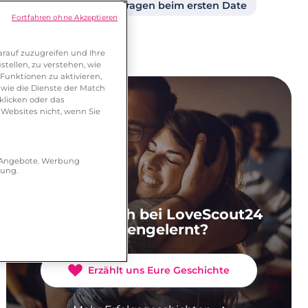
Partner ab 40
Fragen beim ersten Date
Fortfahren ohne Akzeptieren
rauf zuzugreifen und Ihre
tellen, zu verstehen, wie
Funktionen zu aktivieren,
wie die Dienste der Match
klicken oder das
 Websites nicht, wenn Sie
r Angebote. Werbung
hung.
Ihr habt Euch bei LoveScout24
kennengelernt?
Erzählt uns Eure Geschichte