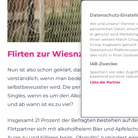
Datenschutz-Einstel
Wir und unsere
1
Partner v
persönlichen Daten, einsch
er genutzt wird, Marketing
Ihnen weitere Match Group
Group insgesamt genutzt w
Datenschutz-Präferenzzentr
Flirten zur Wiesnzeit: Alkohol 
dies nicht in Ihren Gerät
IAB-Zwecke:
Nun ist also schon geklärt, dass die viele Singles a
Speichern von oder Zugri
basierend auf einer redu
verständlich, wenn man bedenkt, dass man durch Alk
Liste der Partner
selbstbewusster wird. Die perfekte Mischung für de
Singles, wenn es um den Alkohol-Level des Flirtpart
und ab wann ist es zu viel?
Insgesamt 21 Prozent der Befragten bestehen auf dem
Flirtpartner sich mit alkoholfreiem Bier und Apfelsch
Auge zu und billigen beim „Obandln“ zumindest ein