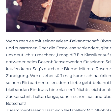
Wenn man es mit seiner Wiesn-Bekanntschaft überr
und zusammen über die Festwiese schlendert, gibt 
um deutlich zu machen: „I mog di“! Ein Klassiker auf 
entweder beim Dosenbüchsenwerfen für seinem Sc
kaufen kann. Sag’s durch die Blume: Mit rote Rosen z
Zuneigung. Wer es eher süß mag kann sich natürlic
seinem Flirtpartner teilen, denn Liebe geht bekann
bleibenden Eindruck hinterlassen? Nichts leichter 
Zuckerschrift halten lange, sehen schön aus und ü
Botschaft!
Zusammenfassend lässt sich feststellen: Mit Alkoh