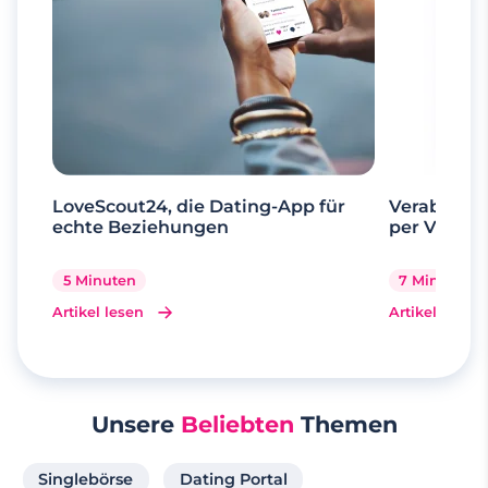
LoveScout24, die Dating-App für
Verabrede 
echte Beziehungen
per Videoa
5 Minuten
7 Minuten
Artikel lesen
Artikel lesen
Unsere
Beliebten
Themen
Singlebörse
Dating Portal