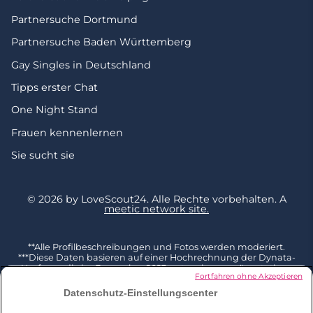
Partnersuche Dortmund
Partnersuche Baden Württemberg
Gay Singles in Deutschland
Tipps erster Chat
One Night Stand
Frauen kennenlernen
Sie sucht sie
© 2026 by LoveScout24.
Alle Rechte vorbehalten.
A
meetic network site.
**Alle Profilbeschreibungen und Fotos werden moderiert.
***Diese Daten basieren auf einer Hochrechnung der Dynata-
Umfrage, die im Dezember 2023 unter einer repräsentativen
Fortfahren ohne Akzeptieren
Stichprobe von 2002 Befragten ab 18 Jahren in Deutschland
durchgeführt und mit der Gesamtbevölkerung dieser
Datenschutz-Einstellungscenter
Altersgruppe (Quelle Eurostat 2023) kombiniert wurde. 3 % der
Befragten geben an, bereits jemanden auf LoveScout24