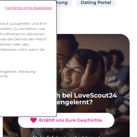
Singlebörse Registrierung
Dating Portal
Fortfahren ohne Akzeptieren
rauf zuzugreifen und Ihre
tellen, zu verstehen, wie
Funktionen zu aktivieren,
wie die Dienste der Match
klicken oder das
 Websites nicht, wenn Sie
r Angebote. Werbung
hung.
Ihr habt Euch bei LoveScout24
kennengelernt?
Erzählt uns Eure Geschichte