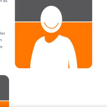
n es
r
ler
en
ne