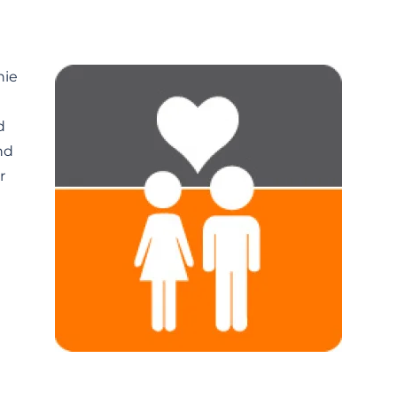
nie
d
nd
r