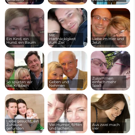
Mit
Ein Kind, ein
Hartnäckigkeit
Liebe im Hier und
Hund, ein Baum
zum Ziel
Jetzt
Zusammen
So spürten wir
Geben und
einfach mehr
das Kribbeln
Nehmen
Spaß
Liebe gesucht, ein
Zuhause
Viel Humor, flirten
Aus zwei mach
gefunden
und lachen
vier