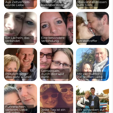
Aus Zeitvertreib
Missverständnissen
wurde Liebe
Hals über Kopf
zum Trotz
Ein Lächeln, das
Eine besondere
verbindet
Verbindung
Ein Volltreffer
Gemeinsam
Plötzlich ging
durch dick und
Mit viel Humor
alles ganz schnell
dünn
zur großen Liebe
Führerschein
verloren, Liebe
Jeder Tag ist ein
Wir schweben auf
gefunden
Geschenk
Wolke sieben