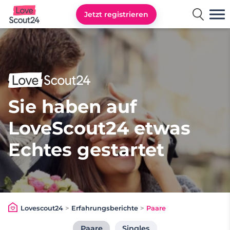
Jetzt registrieren
Lovescout24
Sie haben auf
LoveScout24 etwas
Echtes gestartet
Lovescout24
>
Erfahrungsberichte
>
Paare
Paare
Singles