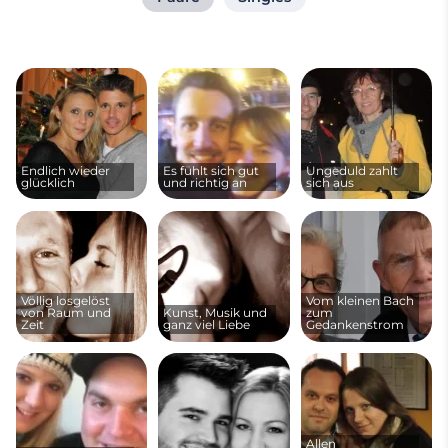
Endlich wieder
Es fühlt sich gut
Ungeduld zahlt
glücklich
und richtig an
sich aus
Völlig losgelöst
Vom kleinen Bach
von Raum und
Kunst, Musik und
zum
Zeit
ganz viel Liebe
Gedankenstrom
Allen