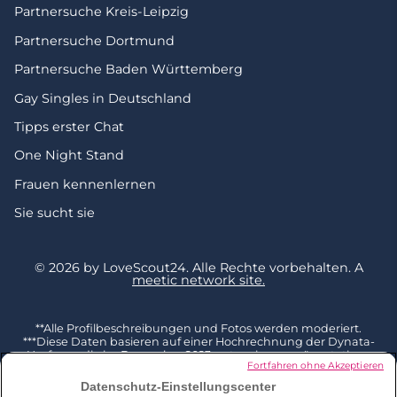
Partnersuche Kreis-Leipzig
Partnersuche Dortmund
Partnersuche Baden Württemberg
Gay Singles in Deutschland
Tipps erster Chat
One Night Stand
Frauen kennenlernen
Sie sucht sie
© 2026 by LoveScout24.
Alle Rechte vorbehalten.
A
meetic network site.
**Alle Profilbeschreibungen und Fotos werden moderiert.
***Diese Daten basieren auf einer Hochrechnung der Dynata-
Umfrage, die im Dezember 2023 unter einer repräsentativen
Fortfahren ohne Akzeptieren
Stichprobe von 2002 Befragten ab 18 Jahren in Deutschland
durchgeführt und mit der Gesamtbevölkerung dieser
Datenschutz-Einstellungscenter
Altersgruppe (Quelle Eurostat 2023) kombiniert wurde. 3 % der