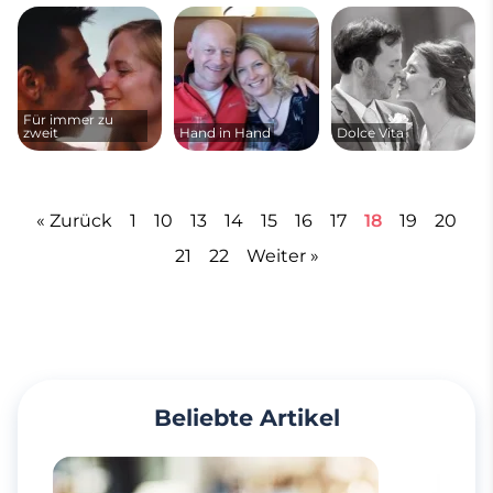
Für immer zu
zweit
Hand in Hand
Dolce Vita
« Zurück
1
10
13
14
15
16
17
18
19
20
21
22
Weiter »
Beliebte Artikel