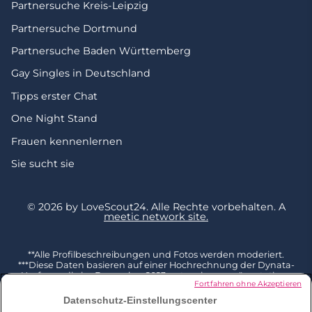
Partnersuche Kreis-Leipzig
Partnersuche Dortmund
Partnersuche Baden Württemberg
Gay Singles in Deutschland
Tipps erster Chat
One Night Stand
Frauen kennenlernen
Sie sucht sie
© 2026 by LoveScout24.
Alle Rechte vorbehalten.
A
meetic network site.
**Alle Profilbeschreibungen und Fotos werden moderiert.
***Diese Daten basieren auf einer Hochrechnung der Dynata-
Umfrage, die im Dezember 2023 unter einer repräsentativen
Fortfahren ohne Akzeptieren
Stichprobe von 2002 Befragten ab 18 Jahren in Deutschland
durchgeführt und mit der Gesamtbevölkerung dieser
Datenschutz-Einstellungscenter
Altersgruppe (Quelle Eurostat 2023) kombiniert wurde. 3 % der