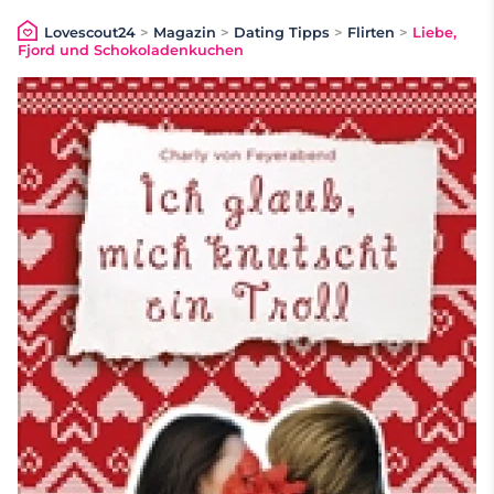
Lovescout24
>
Magazin
>
Dating Tipps
>
Flirten
>
Liebe,
Fjord und Schokoladenkuchen