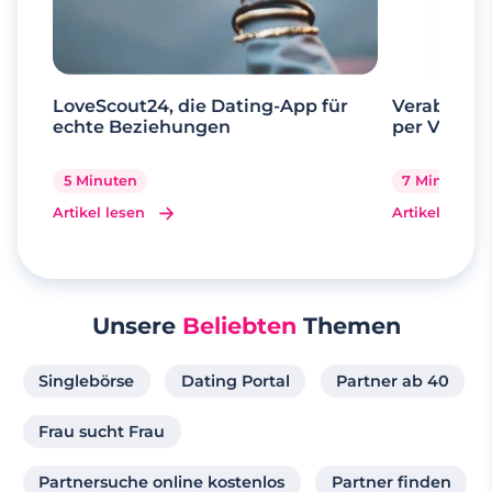
LoveScout24, die Dating-App für
Verabrede 
echte Beziehungen
per Videoa
5 Minuten
7 Minuten
Artikel lesen
Artikel lesen
Unsere
Beliebten
Themen
Singlebörse
Dating Portal
Partner ab 40
Frau sucht Frau
Partnersuche online kostenlos
Partner finden