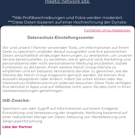
meetic network site.
**Alle Profilbeschreibungen und Fotos werden moderiert.
***Diese Daten basieren auf einer Hochrechnung der Dynata-
Umfrage, die im Dezember 2023 unter einer repräsentativen
Fortfahren ohne Akzeptieren
Stichprobe von 2002 Befragten ab 18 Jahren in Deutschland
durchgeführt und mit der Gesamtbevölkerung dieser
Datenschutz-Einstellungscenter
Altersgruppe (Quelle Eurostat 2023) kombiniert wurde. 3 % der
Befragten geben an, bereits jemanden auf LoveScout24
Wir und unsere
1
Partner verwenden Tools, um Informationen auf Ihrem
kennengelernt zu haben F: Hast du jemals die folgenden
Gerät zu speichern und/oder darauf zuzugreifen und Ihre persönlichen
Aktionen mit jeder der folgenden, von dir genutzten Websites
Daten, einschließlich eindeutiger Kennungen, zu verarbeiten, um unseren
und mobilen Apps ausgeführt, und sei es auch nur einmal? Ich
Service bereitzustellen, zu verstehen, wie er genutzt wird, Marketing und
habe bereits jemanden über diese Website/App kennengelernt
personalisierte oder nicht-personalisierte Werbung anzubieten, soziale
Funktionen zu aktivieren, Ihnen weitere Match Group-Dienste zu
****Die Daten basieren auf einer Hochrechnung der Dynata-
empfehlen und ein besseres Verständnis darüber zu gewinnen, wie die
Umfrage, die im Dezember 2023 unter einer repräsentativen
Dienste der Match Group insgesamt genutzt werden. Sie können Ihre
Stichprobe von 2002 Befragten im Alter von 18+ Jahren in
Auswahl akzeptieren oder ändern, indem Sie unten klicken oder das
Deutschland durchgeführt wurde. Von 74 LoveScout24-Nutzern
Datenschutz-Präferenzzentrum jederzeit besuchen. Diese Tools verfolgen
geben 78 % an, über LoveScout24 jemanden kennengelernt zu
Ihre Aktivität in Apps und auf Websites nicht, wenn Sie dies nicht in Ihren
haben. F: Hast du jemals die folgenden Aktionen mit jeder der
Geräteeinstellungen genehmigen.
folgenden, von dir genutzten Websites und mobilen Apps
ausgeführt, und sei es auch nur einmal? Ich habe über diese
IAB-Zwecke:
Website/App schon einmal jemanden kennengelernt
*****Umfrage von Dynata im Dezember 2023 unter einer
Speichern von oder Zugriff auf Informationen auf einem Endgerät.
repräsentativen Stichprobe von 2002 Befragten ab 18 Jahren in
Entwicklung und Verbesserung der Angebote. Werbung basierend auf
einer reduzierten Menge von Daten, Messung von Werbeleistung und
Deutschland. 25 % der Befragten geben an, bereits ein Date mit
Zielgruppenforschung.
jemandem gehabt zu haben, den sie über eine Online-Dating-
App kennengelernt haben. F: Hast du jemals die folgenden
Liste der Partner
Aktionen mit jeder der folgenden, von dir genutzten Websites