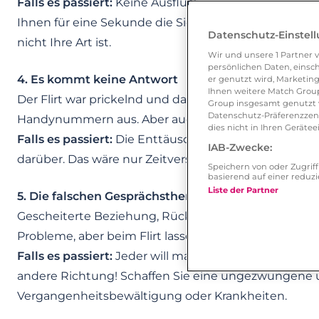
Falls es passiert:
Keine Ausflüchte, sondern eine ehrl
Ihnen für eine Sekunde die Sicherung rausgeflogen i
Datenschutz-Einstel
nicht Ihre Art ist.
Wir und unsere
1
Partner v
persönlichen Daten, einsch
4. Es kommt keine Antwort
er genutzt wird, Marketing
Ihnen weitere Match Group
Der Flirt war prickelnd und das Date lief hervorrage
Group insgesamt genutzt w
Datenschutz-Präferenzzentr
Handynummern aus. Aber auch nach mehreren Tagen
dies nicht in Ihren Gerät
Falls es passiert:
Die Enttäuschung ist natürlich groß
IAB-Zwecke:
darüber. Das wäre nur Zeitverschwendung, denn da d
Speichern von oder Zugri
basierend auf einer redu
Liste der Partner
5. Die falschen Gesprächsthemen
Gescheiterte Beziehung, Rückenprobleme oder die a
Probleme, aber beim Flirt lassen Sie diese bitte zu H
Falls es passiert:
Jeder will mal Dampf ablassen. Abe
andere Richtung! Schaffen Sie eine ungezwungene
Vergangenheitsbewältigung oder Krankheiten.