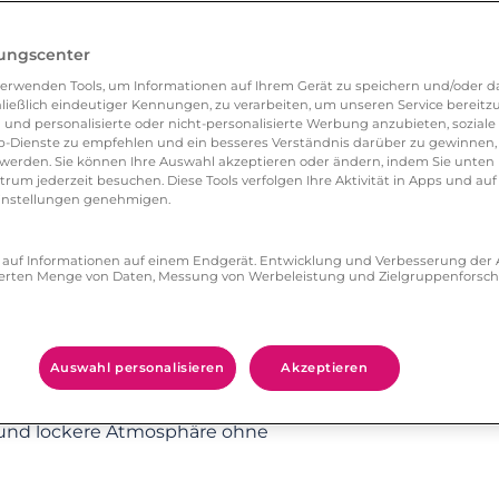
iche Entschuldigung! Geben Sie offen zu, dass
st. Machen Sie klar, dass das normalerweise
lungscenter
erwenden Tools, um Informationen auf Ihrem Gerät zu speichern und/oder da
ließlich eindeutiger Kennungen, zu verarbeiten, um unseren Service bereitzus
 und personalisierte oder nicht-personalisierte Werbung anzubieten, soziale 
-Dienste zu empfehlen und ein besseres Verständnis darüber zu gewinnen, 
nd. Sie wollen Kontakt halten und tauschen
erden. Sie können Ihre Auswahl akzeptieren oder ändern, indem Sie unten 
um jederzeit besuchen. Diese Tools verfolgen Ihre Aktivität in Apps und auf
 erhalten Sie immer noch keine Nachricht.
eeinstellungen genehmigen.
. Aber zerbrechen Sie sich auch nicht den Kopf
raußen warten so viele Menschen auf Sie!
ff auf Informationen auf einem Endgerät. Entwicklung und Verbesserung de
zierten Menge von Daten, Messung von Werbeleistung und Zielgruppenforsc
nstrengende Arbeit: Jeder kennt diese
ause.
Auswahl personalisieren
Akzeptieren
r danach lenken Sie das Thema wieder in eine
 und lockere Atmosphäre ohne