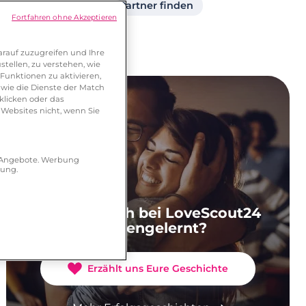
Partner ab 40
Partner finden
Fortfahren ohne Akzeptieren
rauf zuzugreifen und Ihre
tellen, zu verstehen, wie
Funktionen zu aktivieren,
wie die Dienste der Match
klicken oder das
 Websites nicht, wenn Sie
r Angebote. Werbung
hung.
Ihr habt Euch bei LoveScout24
kennengelernt?
Erzählt uns Eure Geschichte