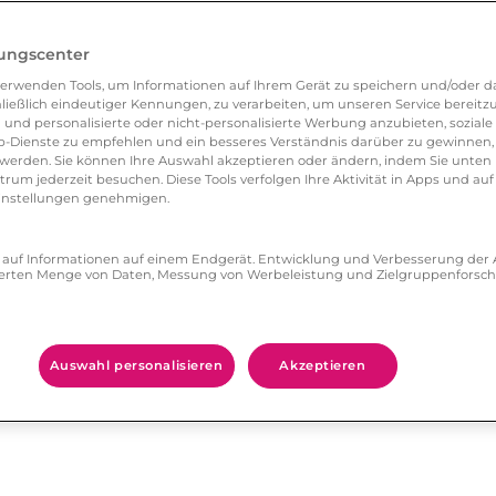
rund für mehr Treue in Fernbeziehungen die
gen Kleinigkeiten, wie dem nicht
lungscenter
ten, gibt es in Fernbeziehungen nicht.
erwenden Tools, um Informationen auf Ihrem Gerät zu speichern und/oder da
ließlich eindeutiger Kennungen, zu verarbeiten, um unseren Service bereitzus
 und personalisierte oder nicht-personalisierte Werbung anzubieten, soziale 
-Dienste zu empfehlen und ein besseres Verständnis darüber zu gewinnen, 
erden. Sie können Ihre Auswahl akzeptieren oder ändern, indem Sie unten 
um jederzeit besuchen. Diese Tools verfolgen Ihre Aktivität in Apps und auf
ausgeglichener. Fanny Jimenez fand heraus, dass
eeinstellungen genehmigen.
ce zwischen ihrer Beziehung und anderen
 den Partner höchstens an den Wochenenden
ff auf Informationen auf einem Endgerät. Entwicklung und Verbesserung de
zierten Menge von Daten, Messung von Werbeleistung und Zielgruppenforsc
Freundeskreis, seinen Beruf und seine Freizeit.
lemen führen. Gerade, wenn man neu in einer
Auswahl personalisieren
Akzeptieren
en am Wochenende ab. Dadurch, dass diese
e in einer Fernbeziehung viele Ereignisse, die