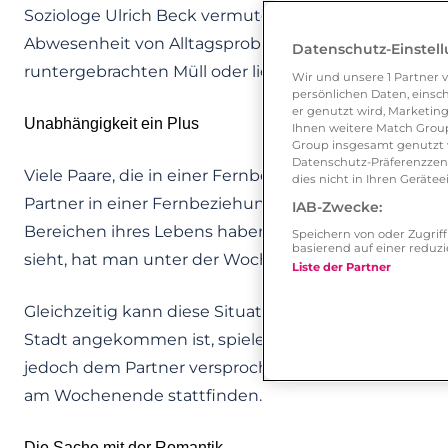
Soziologe Ulrich Beck vermutet, dass ein weiterer G
Abwesenheit von Alltagsproblemen ist. Konflikte we
Datenschutz-Einstel
runtergebrachten Müll oder liegengelassenen Klamot
Wir und unsere
1
Partner v
persönlichen Daten, einsch
er genutzt wird, Marketing
Unabhängigkeit ein Plus
Ihnen weitere Match Group
Group insgesamt genutzt w
Datenschutz-Präferenzzentr
Viele Paare, die in einer Fernbeziehung leben, sind 
dies nicht in Ihren Gerät
Partner in einer Fernbeziehung eine bessere Balan
IAB-Zwecke:
Bereichen ihres Lebens haben. Dadurch, dass man
Speichern von oder Zugri
basierend auf einer redu
sieht, hat man unter der Woche mehr Zeit für seinen 
Liste der Partner
Gleichzeitig kann diese Situation aber auch zu Prob
Stadt angekommen ist, spielen sich viele Aktivität
jedoch dem Partner versprochen sind, verpassen Paar
am Wochenende stattfinden.
Die Sache mit der Romantik