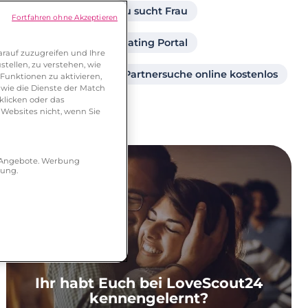
Singlebörse
Frau sucht Frau
Fortfahren ohne Akzeptieren
Partner ab 40
Dating Portal
rauf zuzugreifen und Ihre
tellen, zu verstehen, wie
Partner finden
Partnersuche online kostenlos
Funktionen zu aktivieren,
wie die Dienste der Match
klicken oder das
 Websites nicht, wenn Sie
r Angebote. Werbung
hung.
Ihr habt Euch bei LoveScout24
kennengelernt?