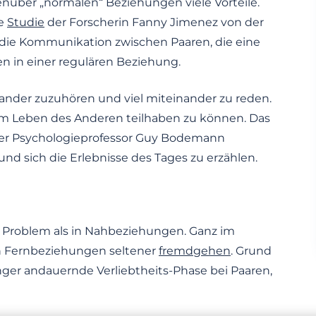
ber „normalen“ Beziehungen viele Vorteile.
ne
Studie
der Forscherin Fanny Jimenez von der
ss die Kommunikation zwischen Paaren, die eine
en in einer regulären Beziehung.
inander zuzuhören und viel miteinander zu reden.
 am Leben des Anderen teilhaben zu können. Das
eizer Psychologieprofessor Guy Bodemann
nd sich die Erlebnisse des Tages zu erzählen.
s Problem als in Nahbeziehungen. Ganz im
in Fernbeziehungen seltener
fremdgehen
. Grund
länger andauernde Verliebtheits-Phase bei Paaren,