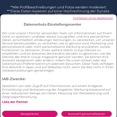
**Alle Profilbeschreibungen und Fotos werden moderiert.
***Diese Daten basieren auf einer Hochrechnung der Dynata-
Umfrage, die im Dezember 2023 unter einer repräsentativen
Fortfahren ohne Akzeptieren
Stichprobe von 2002 Befragten ab 18 Jahren in Deutschland
durchgeführt und mit der Gesamtbevölkerung dieser
Datenschutz-Einstellungscenter
Altersgruppe (Quelle Eurostat 2023) kombiniert wurde. 3 % der
Befragten geben an, bereits jemanden auf LoveScout24
Wir und unsere
1
Partner verwenden Tools, um Informationen auf Ihrem
kennengelernt zu haben F: Hast du jemals die folgenden
Gerät zu speichern und/oder darauf zuzugreifen und Ihre persönlichen
Aktionen mit jeder der folgenden, von dir genutzten Websites
Daten, einschließlich eindeutiger Kennungen, zu verarbeiten, um unseren
und mobilen Apps ausgeführt, und sei es auch nur einmal? Ich
Service bereitzustellen, zu verstehen, wie er genutzt wird, Marketing und
habe bereits jemanden über diese Website/App kennengelernt
personalisierte oder nicht-personalisierte Werbung anzubieten, soziale
****Die Daten basieren auf einer Hochrechnung der Dynata-
Funktionen zu aktivieren, Ihnen weitere Match Group-Dienste zu
empfehlen und ein besseres Verständnis darüber zu gewinnen, wie die
Umfrage, die im Dezember 2023 unter einer repräsentativen
Dienste der Match Group insgesamt genutzt werden. Sie können Ihre
Stichprobe von 2002 Befragten im Alter von 18+ Jahren in
Auswahl akzeptieren oder ändern, indem Sie unten klicken oder das
Deutschland durchgeführt wurde. Von 74 LoveScout24-Nutzern
Datenschutz-Präferenzzentrum jederzeit besuchen. Diese Tools verfolgen
geben 78 % an, über LoveScout24 jemanden kennengelernt zu
Ihre Aktivität in Apps und auf Websites nicht, wenn Sie dies nicht in Ihren
haben. F: Hast du jemals die folgenden Aktionen mit jeder der
Geräteeinstellungen genehmigen.
folgenden, von dir genutzten Websites und mobilen Apps
ausgeführt, und sei es auch nur einmal? Ich habe über diese
IAB-Zwecke:
Website/App schon einmal jemanden kennengelernt
*****Umfrage von Dynata im Dezember 2023 unter einer
Speichern von oder Zugriff auf Informationen auf einem Endgerät.
repräsentativen Stichprobe von 2002 Befragten ab 18 Jahren in
Entwicklung und Verbesserung der Angebote. Werbung basierend auf
Deutschland. 25 % der Befragten geben an, bereits ein Date mit
einer reduzierten Menge von Daten, Messung von Werbeleistung und
Zielgruppenforschung.
jemandem gehabt zu haben, den sie über eine Online-Dating-
App kennengelernt haben. F: Hast du jemals die folgenden
Liste der Partner
Aktionen mit jeder der folgenden, von dir genutzten Websites
und mobilen Apps ausgeführt, und sei es auch nur einmal? Ich
hatte schon einmal ein Date über diese Website/App
Akzeptieren
Auswahl personalisieren