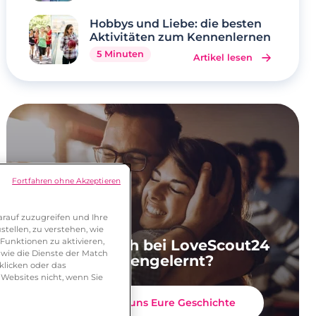
Hobbys und Liebe: die besten
Aktivitäten zum Kennenlernen
5 Minuten
Artikel lesen
Fortfahren ohne Akzeptieren
rauf zuzugreifen und Ihre
tellen, zu verstehen, wie
Ihr habt Euch bei LoveScout24
Funktionen zu aktivieren,
wie die Dienste der Match
kennengelernt?
klicken oder das
 Websites nicht, wenn Sie
Erzählt uns Eure Geschichte