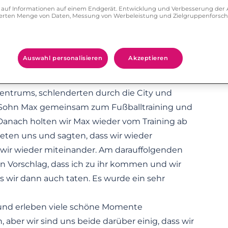
ofil hat mich angesprochen, und da habe ich ihr
ff auf Informationen auf einem Endgerät. Entwicklung und Verbesserung de
zierten Menge von Daten, Messung von Werbeleistung und Zielgruppenforsc
richt zukommen lassen. Ute hat die Nachricht
ell auch am nächsten Tag miteinander in
ei. Das taten wir dann auch. Erst tauschten wir
Auswahl personalisieren
Akzeptieren
ndy-Nummern. Im Mai haben wir dann das erste
fand kurz darauf in Neustadt statt. Wir trafen
entrums, schlenderten durch die City und
en Sohn Max gemeinsam zum Fußballtraining und
anach holten wir Max wieder vom Training ab
eten uns und sagten, dass wir wieder
 wir wieder miteinander. Am darauffolgenden
n Vorschlag, dass ich zu ihr kommen und wir
wir dann auch taten. Es wurde ein sehr
 und erleben viele schöne Momente
, aber wir sind uns beide darüber einig, dass wir