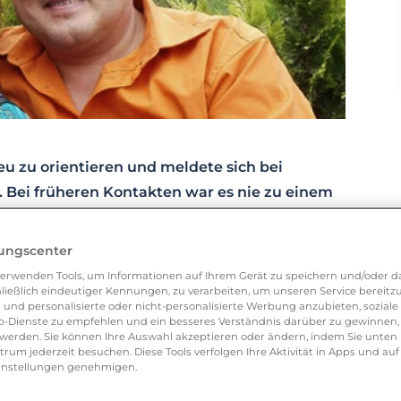
eu zu orientieren und meldete sich bei
e. Bei früheren Kontakten war es nie zu einem
. Seit Mai sind die beiden nun bis über beide
lungscenter
erwenden Tools, um Informationen auf Ihrem Gerät zu speichern und/oder da
gen auf LoveScout24 im Januar 2011
ließlich eindeutiger Kennungen, zu verarbeiten, um unseren Service bereitzus
 und personalisierte oder nicht-personalisierte Werbung anzubieten, soziale 
 in die Brüche ging, habe ich mir gedacht,
-Dienste zu empfehlen und ein besseres Verständnis darüber zu gewinnen, 
Scout24 angemeldet. In dieser Zeit hatte ich
erden. Sie können Ihre Auswahl akzeptieren oder ändern, indem Sie unten 
um jederzeit besuchen. Diese Tools verfolgen Ihre Aktivität in Apps und auf
h, getroffen habe ich mich nie mit anderen
eeinstellungen genehmigen.
 der Singles, die auf den 125 vorgeschlagenen