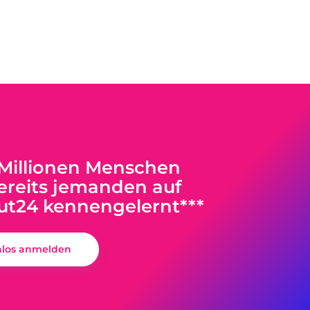
 Millionen Menschen
reits jemanden auf
ut24 kennengelernt***
nlos anmelden