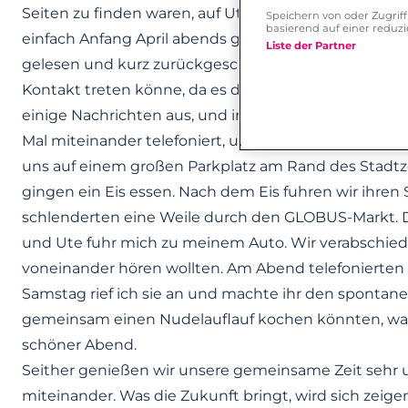
Seiten zu finden waren, auf Ute aufmerksam. Utes Pr
Speichern von oder Zugri
basierend auf einer redu
einfach Anfang April abends gegen 23 Uhr eine Nach
Liste der Partner
gelesen und kurz zurückgeschrieben, ob man eventu
Kontakt treten könne, da es doch schon relativ spät s
einige Nachrichten aus, und irgendwann unsere Ha
Mal miteinander telefoniert, und unser erstes Treffen 
uns auf einem großen Parkplatz am Rand des Stadtz
gingen ein Eis essen. Nach dem Eis fuhren wir ihr
schlenderten eine Weile durch den GLOBUS-Markt. D
und Ute fuhr mich zu meinem Auto. Wir verabschied
voneinander hören wollten. Am Abend telefonierten
Samstag rief ich sie an und machte ihr den spontane
gemeinsam einen Nudelauflauf kochen könnten, was 
schöner Abend.
Seither genießen wir unsere gemeinsame Zeit sehr
miteinander. Was die Zukunft bringt, wird sich zeigen