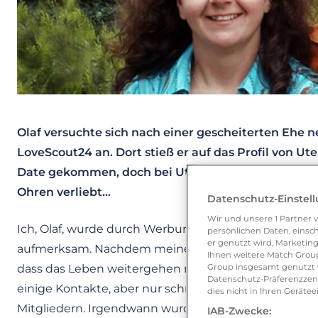
Olaf versuchte sich nach einer gescheiterten Ehe n
LoveScout24 an. Dort stieß er auf das Profil von Ut
Date gekommen, doch bei Ute war alles ganz anders
Ohren verliebt…
Datenschutz-Einstel
Wir und unsere
1
Partner v
Ich, Olaf, wurde durch Werbung und durchs Hörensa
persönlichen Daten, einsch
er genutzt wird, Marketing
aufmerksam. Nachdem meine Ehe Ende Dezember 2010
Ihnen weitere Match Group
dass das Leben weitergehen muss und mich bei Love
Group insgesamt genutzt w
Datenschutz-Präferenzzentr
einige Kontakte, aber nur schriftlich oder telefonisc
dies nicht in Ihren Gerät
Mitgliedern. Irgendwann wurde ich beim Durchsuchen
IAB-Zwecke: