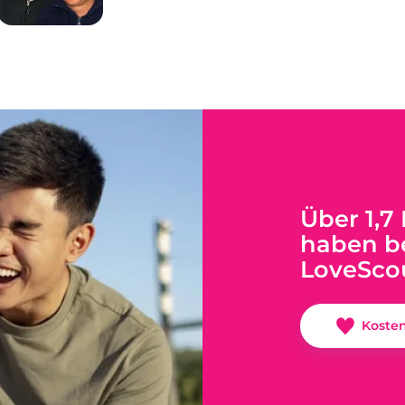
Über 1,7
haben be
LoveSco
Koste