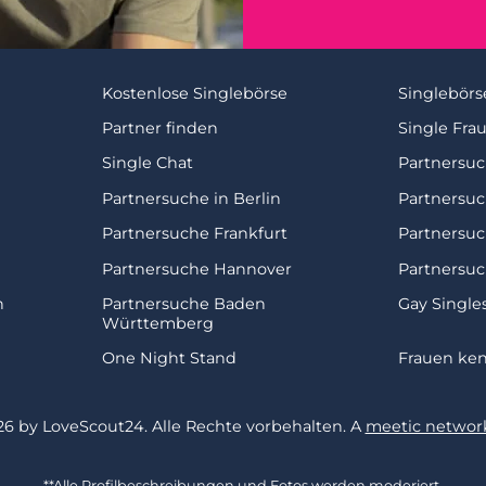
Kostenlose Singlebörse
Singlebörs
Partner finden
Single Fra
Single Chat
Partnersu
Partnersuche in Berlin
Partnersu
Partnersuche Frankfurt
Partnersu
Partnersuche Hannover
Partnersuc
n
Partnersuche Baden
Gay Single
Württemberg
One Night Stand
Frauen ke
26 by LoveScout24.
Alle Rechte vorbehalten.
A
meetic network
**Alle Profilbeschreibungen und Fotos werden moderiert.