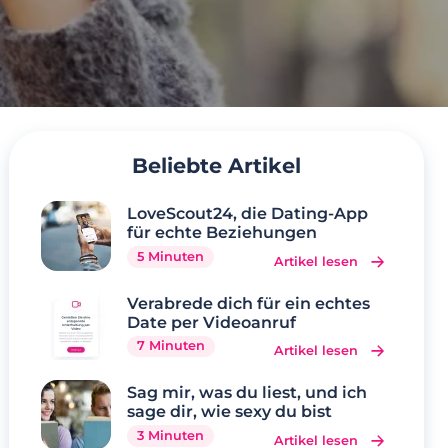
Beliebte Artikel
LoveScout24, die Dating-App
für echte Beziehungen
5 Minuten
Artikel lesen
Verabrede dich für ein echtes
Date per Videoanruf
7 Minuten
Artikel lesen
Sag mir, was du liest, und ich
sage dir, wie sexy du bist
3 Minuten
Artikel lesen