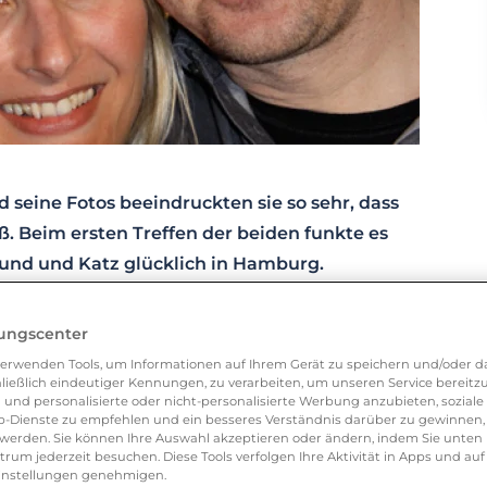
 seine Fotos beeindruckten sie so sehr, dass
eß. Beim ersten Treffen der beiden funkte es
und und Katz glücklich in Hamburg.
ht bei LoveScout24 abmelden, als Tom im Oktober
lungscenter
se weckte. Wir hatten schon zuvor einmal
erwenden Tools, um Informationen auf Ihrem Gerät zu speichern und/oder da
te er nur ein Foto veröffentlicht, was mich
ließlich eindeutiger Kennungen, zu verarbeiten, um unseren Service bereitzus
 und personalisierte oder nicht-personalisierte Werbung anzubieten, soziale 
-Dienste zu empfehlen und ein besseres Verständnis darüber zu gewinnen, 
erden. Sie können Ihre Auswahl akzeptieren oder ändern, indem Sie unten 
um jederzeit besuchen. Diese Tools verfolgen Ihre Aktivität in Apps und auf
s mich so sehr beeindruckte, dass ich alle
eeinstellungen genehmigen.