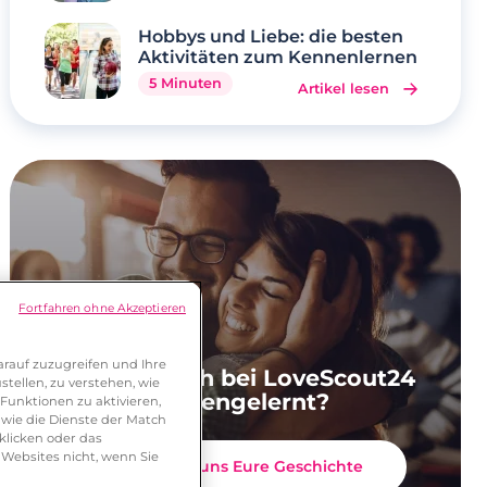
Hobbys und Liebe: die besten
Aktivitäten zum Kennenlernen
5 Minuten
Artikel lesen
Fortfahren ohne Akzeptieren
rauf zuzugreifen und Ihre
Ihr habt Euch bei LoveScout24
tellen, zu verstehen, wie
kennengelernt?
Funktionen zu aktivieren,
wie die Dienste der Match
klicken oder das
 Websites nicht, wenn Sie
Erzählt uns Eure Geschichte