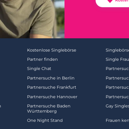
Koste
Kostenlose Singlebörse
Singlebörs
Partner finden
Single Fra
Single Chat
Partnersu
Partnersuche in Berlin
Partnersu
Partnersuche Frankfurt
Partnersu
Partnersuche Hannover
Partnersuc
n
Partnersuche Baden
Gay Single
Württemberg
One Night Stand
Frauen ke