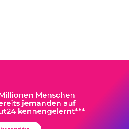
 Millionen Menschen
reits jemanden auf
ut24 kennengelernt***