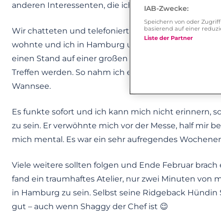
anderen Interessenten, die ich zum Teil auch schon ge
IAB-Zwecke:
Speichern von oder Zugri
basierend auf einer redu
Wir chatteten und telefonierten. Leider musste unse
Liste der Partner
wohnte und ich in Hamburg und wir beide bis zum Ha
einen Stand auf einer großen Hochzeitsmesse in Berli
Treffen werden. So nahm ich extra einen Tag früher 
Wannsee.
Es funkte sofort und ich kann mich nicht erinner
zu sein. Er verwöhnte mich vor der Messe, half mir
mich mental. Es war ein sehr aufregendes Wochene
Viele weitere sollten folgen und Ende Februar brach 
fand ein traumhaftes Atelier, nur zwei Minuten von m
in Hamburg zu sein. Selbst seine Ridgeback Hündin
gut – auch wenn Shaggy der Chef ist 😉