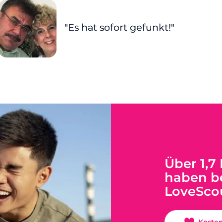
"Es hat sofort gefunkt!"
Über 1,7
haben be
LoveSco