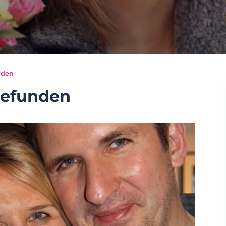
nden
gefunden