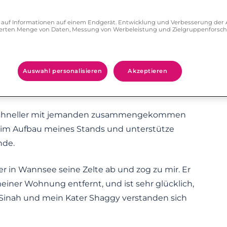
troffen hatte, sofort abblitzen ließ.
ff auf Informationen auf einem Endgerät. Entwicklung und Verbesserung de
zierten Menge von Daten, Messung von Werbeleistung und Zielgruppenforsc
r Treffen noch etwas warten, da er in Wannsee
ls in Arbeit steckten. Da ich im November
n in Planung hatte, sollte das unser erstes
Auswahl personalisieren
Akzeptieren
Urlaub und folgte seiner Einladung nach
n, schneller mit jemanden zusammengekommen
 beim Aufbau meines Stands und unterstütze
nde.
er in Wannsee seine Zelte ab und zog zu mir. Er
einer Wohnung entfernt, und ist sehr glücklich,
 Sinah und mein Kater Shaggy verstanden sich