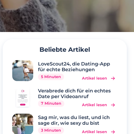
Beliebte Artikel
LoveScout24, die Dating-App
für echte Beziehungen
5 Minuten
Artikel lesen
Verabrede dich für ein echtes
Date per Videoanruf
7 Minuten
Artikel lesen
Sag mir, was du liest, und ich
sage dir, wie sexy du bist
3 Minuten
Artikel lesen