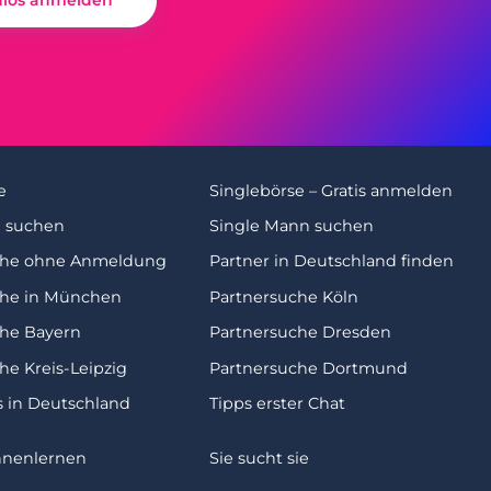
nlos anmelden
e
Singlebörse – Gratis anmelden
u suchen
Single Mann suchen
che ohne Anmeldung
Partner in Deutschland finden
che in München
Partnersuche Köln
che Bayern
Partnersuche Dresden
he Kreis-Leipzig
Partnersuche Dortmund
s in Deutschland
Tipps erster Chat
nnenlernen
Sie sucht sie