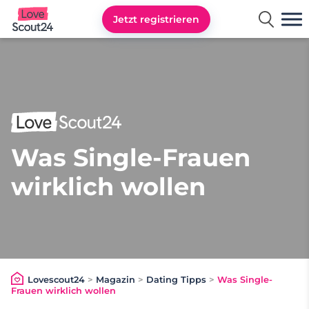
Jetzt registrieren
Lovescout24
Was Single-Frauen
wirklich wollen
Lovescout24
>
Magazin
>
Dating Tipps
>
Was Single-
Frauen wirklich wollen