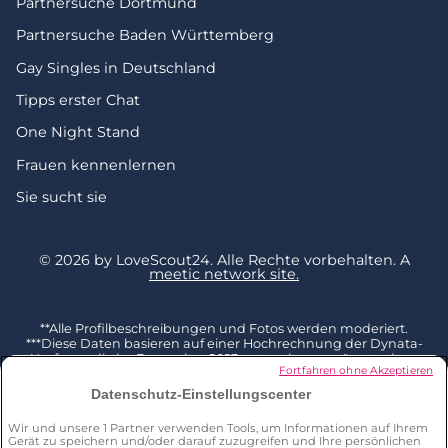
Partnersuche Dortmund
Partnersuche Baden Württemberg
Gay Singles in Deutschland
Tipps erster Chat
One Night Stand
Frauen kennenlernen
Sie sucht sie
© 2026 by LoveScout24.
Alle Rechte vorbehalten.
A
meetic network site.
**Alle Profilbeschreibungen und Fotos werden moderiert.
***Diese Daten basieren auf einer Hochrechnung der Dynata-
Umfrage, die im Dezember 2023 unter einer repräsentativen
Fortfahren ohne Akzeptieren
Stichprobe von 2002 Befragten ab 18 Jahren in Deutschland
durchgeführt und mit der Gesamtbevölkerung dieser
Datenschutz-Einstellungscenter
Altersgruppe (Quelle Eurostat 2023) kombiniert wurde. 3 % der
Befragten geben an, bereits jemanden auf LoveScout24
Wir und unsere
1
Partner verwenden Tools, um Informationen auf Ihrem
kennengelernt zu haben F: Hast du jemals die folgenden
Gerät zu speichern und/oder darauf zuzugreifen und Ihre persönlichen