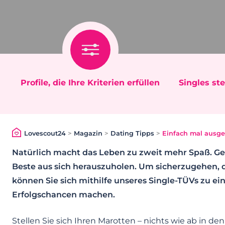
Profile, die Ihre Kriterien erfüllen
Singles ste
Lovescout24
>
Magazin
>
Dating Tipps
>
Einfach mal ausge
Natürlich macht das Leben zu zweit mehr Spaß. Ger
Beste aus sich herauszuholen. Um sicherzugehen, da
können Sie sich mithilfe unseres Single-TÜVs zu e
Erfolgschancen machen.
Stellen Sie sich Ihren Marotten – nichts wie ab in den