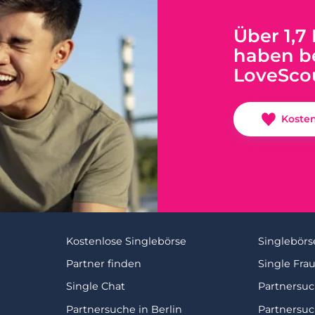
Über 1,7
haben be
LoveSco
Koste
Kostenlose Singlebörse
Singlebörs
Partner finden
Single Fra
Single Chat
Partnersu
Partnersuche in Berlin
Partnersu