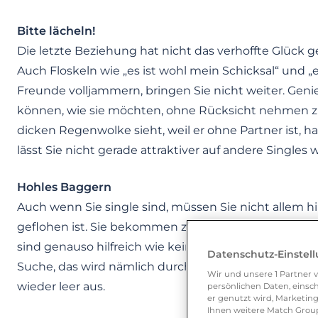
Bitte lächeln!
Die letzte Beziehung hat nicht das verhoffte Glück g
Auch Floskeln wie „es ist wohl mein Schicksal“ und „e
Freunde volljammern, bringen Sie nicht weiter. Genie
können, wie sie möchten, ohne Rücksicht nehmen z
dicken Regenwolke sieht, weil er ohne Partner ist, h
lässt Sie nicht gerade attraktiver auf andere Singles 
Hohles Baggern
Auch wenn Sie single sind, müssen Sie nicht allem hi
geflohen ist. Sie bekommen zwar Übung darin Frem
sind genauso hilfreich wie keine Anmache. Seien Sie 
Datenschutz-Einstel
Suche, das wird nämlich durchaus von Ihrem Flir
Wir und unsere
1
Partner v
wieder leer aus.
persönlichen Daten, einsch
er genutzt wird, Marketing
Ihnen weitere Match Group