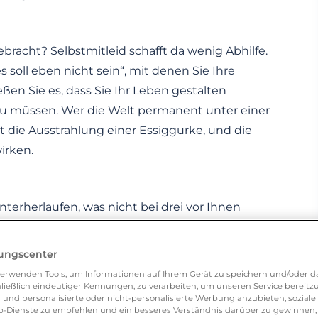
ebracht? Selbstmitleid schafft da wenig Abhilfe.
s soll eben nicht sein“, mit denen Sie Ihre
ßen Sie es, dass Sie Ihr Leben gestalten
u müssen. Wer die Welt permanent unter einer
at die Ausstrahlung einer Essiggurke, und die
wirken.
nterherlaufen, was nicht bei drei vor Ihnen
de anzusprechen, aber 20 erfolglose Anmachen
nicht so verzweifelt und verkrampft auf der
lungscenter
tpartner wahrgenommen und Sie gehen am Ende
erwenden Tools, um Informationen auf Ihrem Gerät zu speichern und/oder da
ließlich eindeutiger Kennungen, zu verarbeiten, um unseren Service bereitzus
 und personalisierte oder nicht-personalisierte Werbung anzubieten, soziale 
-Dienste zu empfehlen und ein besseres Verständnis darüber zu gewinnen, 