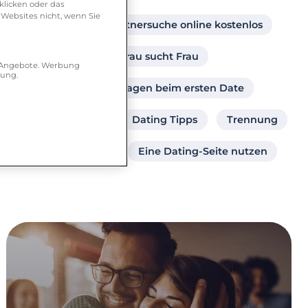
klicken oder das
 Websites nicht, wenn Sie
Singlebörse
Partnersuche online kostenlos
Partner ab 40
Frau sucht Frau
r Angebote. Werbung
hung.
Dating Portal
Fragen beim ersten Date
Sex
Singles
Dating Tipps
Trennung
Beziehungsleben
Eine Dating-Seite nutzen