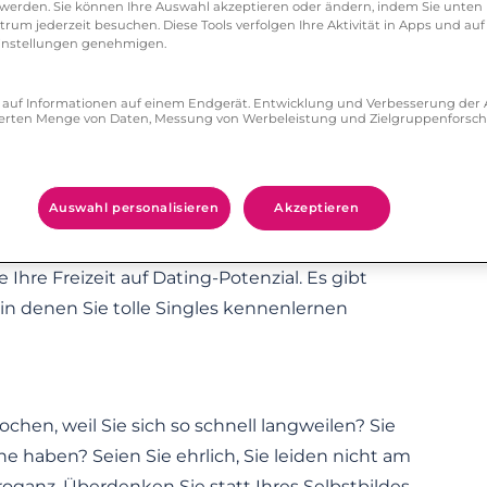
erden. Sie können Ihre Auswahl akzeptieren oder ändern, indem Sie unten 
um jederzeit besuchen. Diese Tools verfolgen Ihre Aktivität in Apps und auf
und unter der Decke zu machen, Kompromisse in
eeinstellungen genehmigen.
isch ab, und die letzte Tiefkühlpizza wird nur
en Single-Marotten! Wer sich verlieben möchte,
ff auf Informationen auf einem Endgerät. Entwicklung und Verbesserung de
zierten Menge von Daten, Messung von Werbeleistung und Zielgruppenforsc
zu machen.
Auswahl personalisieren
Akzeptieren
nsport e.V. wird Ihnen kaum dabei behilflich
e Aussichten auf eine Damenbekanntschaft im
 Ihre Freizeit auf Dating-Potenzial. Es gibt
 in denen Sie tolle Singles kennenlernen
chen, weil Sie sich so schnell langweilen? Sie
e haben? Seien Sie ehrlich, Sie leiden nicht am
roganz. Überdenken Sie statt Ihres Selbstbildes