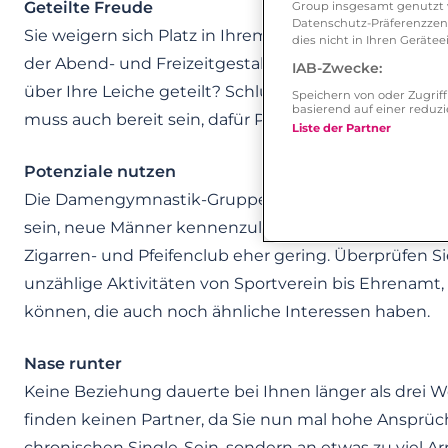
Geteilte Freude
Group insgesamt genutzt w
Datenschutz-Präferenzzentr
Sie weigern sich Platz in Ihrem 1,60m-Doppelbett 
dies nicht in Ihren Gerät
der Abend- und Freizeitgestaltung lehnen Sie kategor
IAB-Zwecke:
über Ihre Leiche geteilt? Schluss mit den egoistisch
Speichern von oder Zugri
basierend auf einer redu
muss auch bereit sein, dafür Platz in seinem Leben 
Liste der Partner
Potenziale nutzen
Die Damengymnastik-Gruppe des Emanzipierten Fraue
sein, neue Männer kennenzulernen. Ebenso sind di
Zigarren- und Pfeifenclub eher gering. Überprüfen Sie
unzählige Aktivitäten von Sportverein bis Ehrenamt,
können, die auch noch ähnliche Interessen haben.
Nase runter
Keine Beziehung dauerte bei Ihnen länger als drei Wo
finden keinen Partner, da Sie nun mal hohe Ansprüch
chronischen Single-Sein, sondern an etwas zu viel Ar