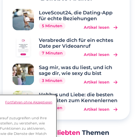
LoveScout24, die Dating-App
für echte Beziehungen
5 Minuten
Artikel lesen
Verabrede dich für ein echtes
Date per Videoanruf
7 Minuten
Artikel lesen
Sag mir, was du liest, und ich
sage dir, wie sexy du bist
3 Minuten
Artikel lesen
Hobbys und Liebe: die besten
Aktivitäten zum Kennenlernen
Fortfahren ohne Akzeptieren
5 Minuten
Artikel lesen
rauf zuzugreifen und Ihre
tellen, zu verstehen, wie
Funktionen zu aktivieren,
Unsere
Beliebten
Themen
wie die Dienste der Match