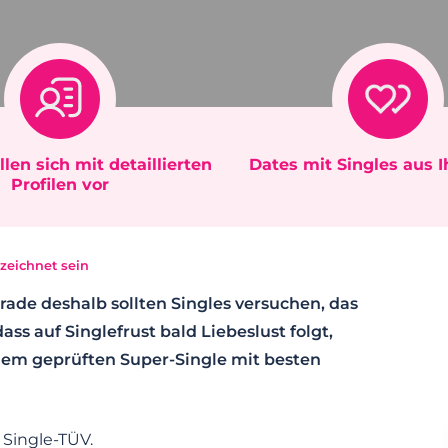
llen sich mit detaillierten
Dates mit Singles aus 
Profilen vor
zeichnet sein
ade deshalb sollten Singles versuchen, das
ss auf Singlefrust bald Liebeslust folgt,
inem geprüften Super-Single mit besten
 Single-TÜV.