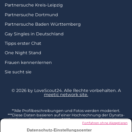
Partnersuche Kreis-Leipzig
Partnersuche Dortmund
Partnersuche Baden Württemberg
Gay Singles in Deutschland
Tipps erster Chat
One Night Stand
Frauen kennenlernen
Sie sucht sie
© 2026 by LoveScout24.
Alle Rechte vorbehalten.
A
meetic network site.
**Alle Profilbeschreibungen und Fotos werden moderiert.
***Diese Daten basieren auf einer Hochrechnung der Dynata-
Umfrage, die im Dezember 2023 unter einer repräsentativen
Fortfahren ohne Akzeptieren
Stichprobe von 2002 Befragten ab 18 Jahren in Deutschland
durchgeführt und mit der Gesamtbevölkerung dieser
Datenschutz-Einstellungscenter