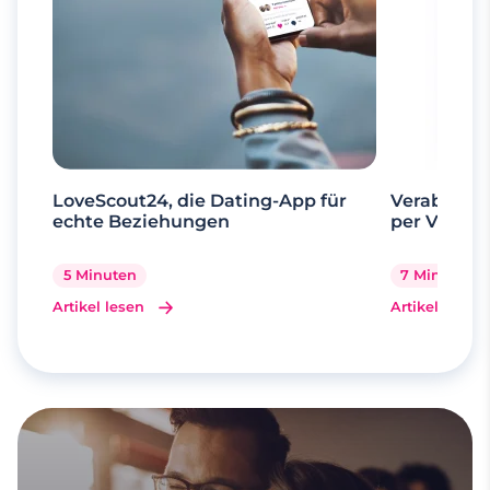
LoveScout24, die Dating-App für
Verabrede 
echte Beziehungen
per Videoa
5 Minuten
7 Minuten
Artikel lesen
Artikel lesen