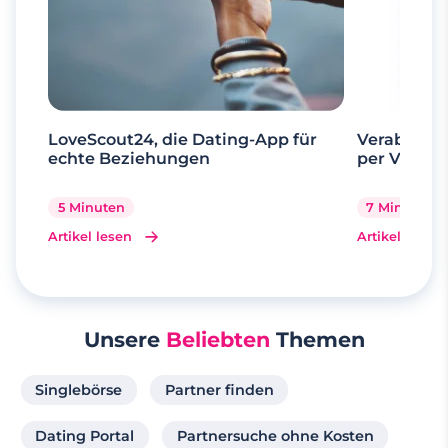
LoveScout24, die Dating-App für
Verabrede 
echte Beziehungen
per Videoa
5 Minuten
7 Minuten
Artikel lesen
Artikel lesen
Unsere
Beliebten
Themen
Singlebörse
Partner finden
Dating Portal
Partnersuche ohne Kosten