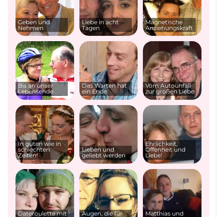
Geben und
Liebe in acht
Magnetische
Nehmen
Tagen
Anziehungskraft
Bis an unser
Das Warten hat
Vom Autounfall
Lebensende
ein Ende
zur großen Liebe
In guten wie in
Ehrlichkeit,
schlechten
Lieben und
Offenheit und
Zeiten!
geliebt werden
Liebe!
Dateroulette mit
Augen, die für
Matthias und