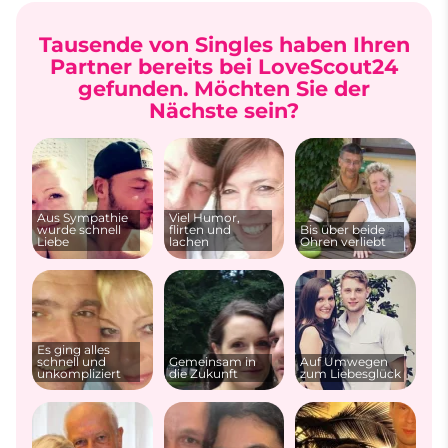
Tausende von Singles haben Ihren
Partner bereits bei LoveScout24
gefunden. Möchten Sie der
Nächste sein?
Aus Sympathie
Viel Humor,
wurde schnell
flirten und
Bis über beide
Liebe
lachen
Ohren verliebt
Es ging alles
schnell und
Gemeinsam in
Auf Umwegen
unkompliziert
die Zukunft
zum Liebesglück