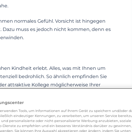
uhe.
ommen normales Gefühl. Vorsicht ist hingegen
lt. Dazu muss es jedoch nicht kommen, denn es
überwinden.
ühen Kindheit erlebt. Alles, was mit Ihnen um
tenziell bedrohlich. So ähnlich empfinden Sie
er attraktive Kollege möglicherweise Ihrer
lungscenter
sucht hat mehr mit Ihnen und Ihrem
erwenden Tools, um Informationen auf Ihrem Gerät zu speichern und/oder da
ließlich eindeutiger Kennungen, zu verarbeiten, um unseren Service bereitzus
der gemeinsamen Beziehung. Ist Ihr
 und personalisierte oder nicht-personalisierte Werbung anzubieten, soziale 
 Ihrer Beziehung nichts gefährlich werden kann.
-Dienste zu empfehlen und ein besseres Verständnis darüber zu gewinnen, 
erden. Sie können Ihre Auswahl akzeptieren oder ändern, indem Sie unten 