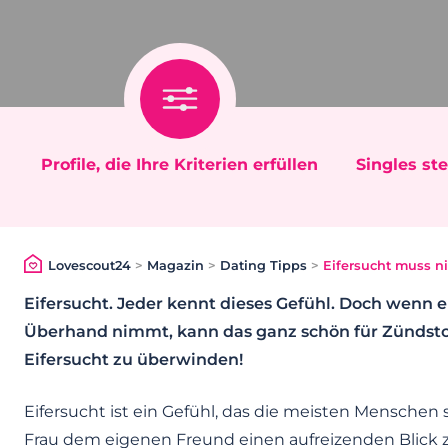
Profile, die Ihre Kriterien erfüllen
Singles ste
Lovescout24
>
Magazin
>
Dating Tipps
>
Eifersucht muss ni
Eifersucht. Jeder kennt dieses Gefühl. Doch wenn e
Überhand nimmt, kann das ganz schön für Zündstoff
Eifersucht zu überwinden!
Eifersucht ist ein Gefühl, das die meisten Mensche
Frau dem eigenen Freund einen aufreizenden Blick z