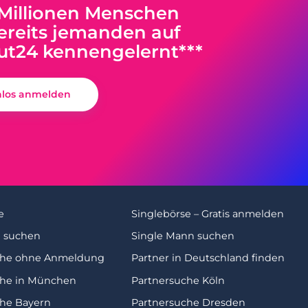
 Millionen Menschen
reits jemanden auf
ut24 kennengelernt***
nlos anmelden
e
Singlebörse – Gratis anmelden
u suchen
Single Mann suchen
che ohne Anmeldung
Partner in Deutschland finden
che in München
Partnersuche Köln
che Bayern
Partnersuche Dresden