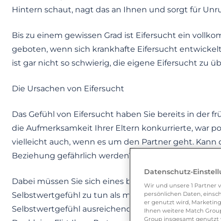
Hintern schaut, nagt das an Ihnen und sorgt für Unr
Bis zu einem gewissen Grad ist Eifersucht ein vollk
geboten, wenn sich krankhafte Eifersucht entwicke
ist gar nicht so schwierig, die eigene Eifersucht zu 
Die Ursachen von Eifersucht
Das Gefühl von Eifersucht haben Sie bereits in der fr
die Aufmerksamkeit Ihrer Eltern konkurrierte, war po
vielleicht auch, wenn es um den Partner geht. Kann d
Beziehung gefährlich werden?
Datenschutz-Einstel
Dabei müssen Sie sich eines bewusst machen: Eifer
Wir und unsere
1
Partner v
persönlichen Daten, einsch
Selbstwertgefühl zu tun als mit Ihrem Partner und 
er genutzt wird, Marketing
Selbstwertgefühl ausreichend stark, wissen Sie, dass
Ihnen weitere Match Group
Group insgesamt genutzt w