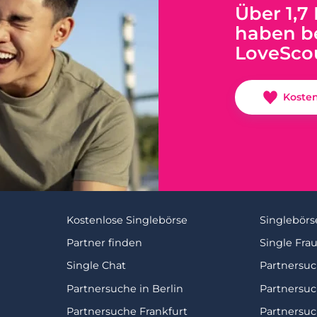
Über 1,7
haben be
LoveSco
Koste
Kostenlose Singlebörse
Singlebörs
Partner finden
Single Fra
Single Chat
Partnersu
Partnersuche in Berlin
Partnersu
Partnersuche Frankfurt
Partnersu