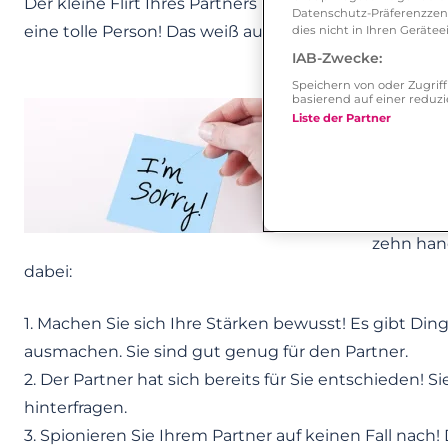
Der kleine Flirt Ihres Partners in der Mittagspause pra
Datenschutz-Präferenzzentr
eine tolle Person! Das weiß auch Ihr Partner.
dies nicht in Ihren Gerät
IAB-Zwecke:
Speichern von oder Zugri
basierend auf einer redu
Liste der Partner
Was könn
Doch wie 
einen en
zehn han
dabei:
1. Machen Sie sich Ihre Stärken bewusst! Es gibt Din
ausmachen. Sie sind gut genug für den Partner.
2. Der Partner hat sich bereits für Sie entschieden! 
hinterfragen.
3. Spionieren Sie Ihrem Partner auf keinen Fall nach!