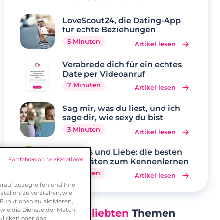
LoveScout24, die Dating-App
für echte Beziehungen
5 Minuten
Artikel lesen
Verabrede dich für ein echtes
Date per Videoanruf
7 Minuten
Artikel lesen
Sag mir, was du liest, und ich
sage dir, wie sexy du bist
3 Minuten
Artikel lesen
Hobbys und Liebe: die besten
Fortfahren ohne Akzeptieren
Aktivitäten zum Kennenlernen
5 Minuten
Artikel lesen
rauf zuzugreifen und Ihre
tellen, zu verstehen, wie
Funktionen zu aktivieren,
wie die Dienste der Match
Unsere
Beliebten
Themen
klicken oder das