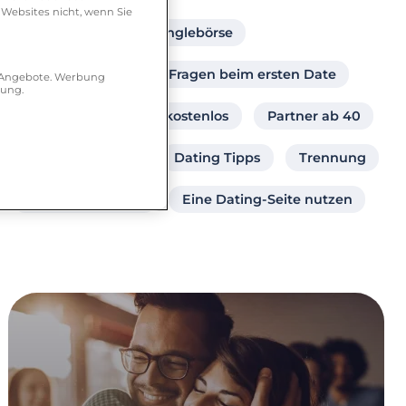
 Websites nicht, wenn Sie
Dating Portal
Singlebörse
Frau sucht Frau
Fragen beim ersten Date
r Angebote. Werbung
hung.
Partnersuche online kostenlos
Partner ab 40
Sex
Singles
Dating Tipps
Trennung
Beziehungsleben
Eine Dating-Seite nutzen