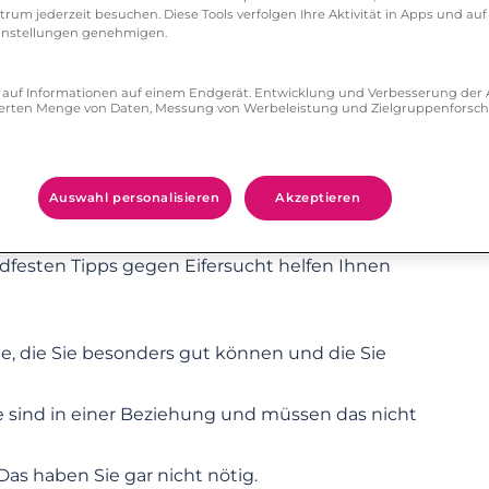
llt dann an Ihnen ab, weil Sie wissen: Sie sind
um jederzeit besuchen. Diese Tools verfolgen Ihre Aktivität in Apps und auf
eeinstellungen genehmigen.
ff auf Informationen auf einem Endgerät. Entwicklung und Verbesserung de
zierten Menge von Daten, Messung von Werbeleistung und Zielgruppenforsc
en Sie gegen Eifersucht tun?
Auswahl personalisieren
Akzeptieren
erreichen Sie dieses Selbstwertgefühl und
tspannten Umgang mit dem Thema? Diese
dfesten Tipps gegen Eifersucht helfen Ihnen
ge, die Sie besonders gut können und die Sie
Sie sind in einer Beziehung und müssen das nicht
 Das haben Sie gar nicht nötig.