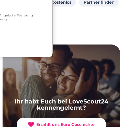
Partnersuche online kostenlos
Partner finden
Partner ab 40
r Angebote. Werbung
hung.
Ihr habt Euch bei LoveScout24
kennengelernt?
Erzählt uns Eure Geschichte