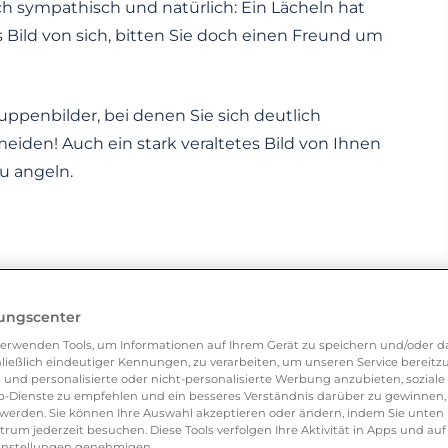
ch sympathisch und natürlich: Ein Lächeln hat
Bild von sich, bitten Sie doch einen Freund um
ppenbilder, bei denen Sie sich deutlich
eiden! Auch ein stark veraltetes Bild von Ihnen
u angeln.
tiv Ihre Chancen auf das große Glück. Ihr
 zu tun hat und ob Sie seinen Vorstellungen
lungscenter
Ihnen ebenfalls dabei, gezielt nach diesem zu
erwenden Tools, um Informationen auf Ihrem Gerät zu speichern und/oder da
upt nicht in Frage kommen? Dann vermerken Sie
ließlich eindeutiger Kennungen, zu verarbeiten, um unseren Service bereitzus
 und personalisierte oder nicht-personalisierte Werbung anzubieten, soziale 
-Dienste zu empfehlen und ein besseres Verständnis darüber zu gewinnen, 
erden. Sie können Ihre Auswahl akzeptieren oder ändern, indem Sie unten 
um jederzeit besuchen. Diese Tools verfolgen Ihre Aktivität in Apps und auf
eeinstellungen genehmigen.