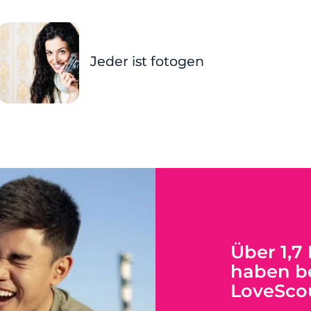
Jeder ist fotogen
Über 1,7
haben be
LoveSco