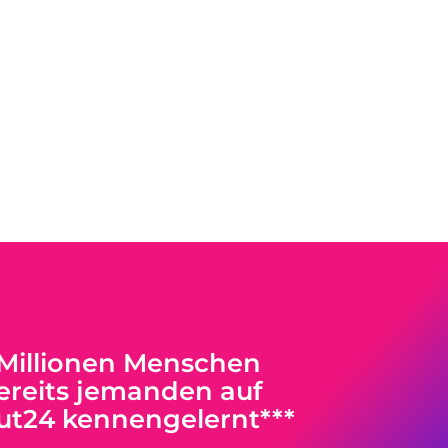
 Millionen Menschen
reits jemanden auf
ut24 kennengelernt***