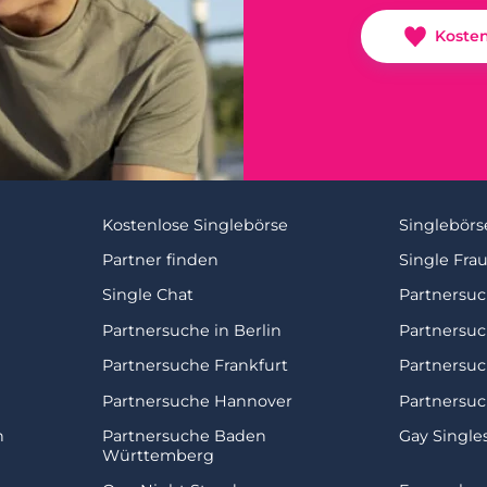
Koste
Kostenlose Singlebörse
Singlebörs
Partner finden
Single Fra
Single Chat
Partnersu
Partnersuche in Berlin
Partnersu
Partnersuche Frankfurt
Partnersu
Partnersuche Hannover
Partnersuc
n
Partnersuche Baden
Gay Single
Württemberg