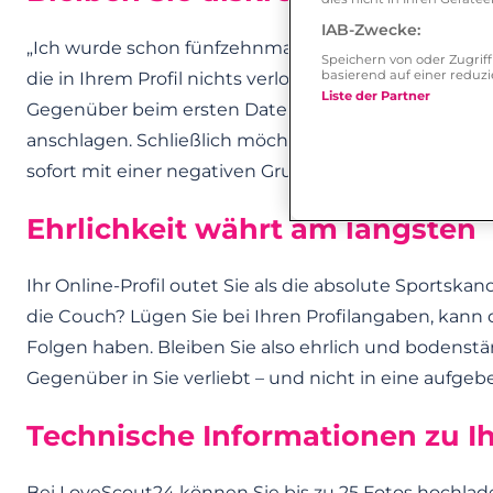
IAB-Zwecke:
„Ich wurde schon fünfzehnmal verlassen“ und „Im Be
Speichern von oder Zugri
basierend auf einer redu
die in Ihrem Profil nichts verloren haben. Geben Sie 
Liste der Partner
Gegenüber beim ersten Date verraten würden. Auch so
anschlagen. Schließlich möchten Sie die Besucher a
sofort mit einer negativen Grundeinstellung vergraul
Ehrlichkeit währt am längsten
Ihr Online-Profil outet Sie als die absolute Sportskan
die Couch? Lügen Sie bei Ihren Profilangaben, kann 
Folgen haben. Bleiben Sie also ehrlich und bodenständ
Gegenüber in Sie verliebt – und nicht in eine aufgebe
Technische Informationen zu I
Bei LoveScout24 können Sie bis zu 25 Fotos hochlad