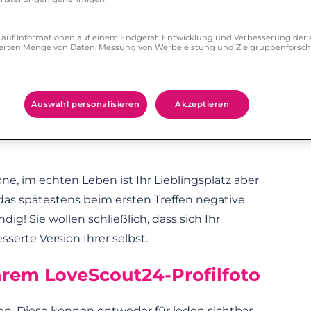
tt stehe ich auf Blümchensex“ sind Angaben,
ff auf Informationen auf einem Endgerät. Entwicklung und Verbesserung de
zierten Menge von Daten, Messung von Werbeleistung und Zielgruppenforsc
nur Sachen von sich preis, die Sie auch Ihrem
llten Sie in Ihrem Profil einen positiven Ton
uf Ihrer Seite willkommen heißen und nicht
Auswahl personalisieren
Akzeptieren
en.
one, im echten Leben ist Ihr Lieblingsplatz aber
das spätestens beim ersten Treffen negative
ig! Sie wollen schließlich, dass sich Ihr
sserte Version Ihrer selbst.
hrem LoveScout24-Profilfoto
en. Diese können entweder für jeden sichtbar