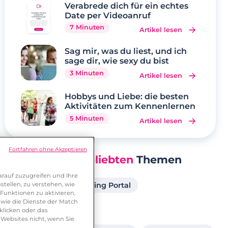
Verabrede dich für ein echtes
Date per Videoanruf
7 Minuten
Artikel lesen
Sag mir, was du liest, und ich
sage dir, wie sexy du bist
3 Minuten
Artikel lesen
Hobbys und Liebe: die besten
Aktivitäten zum Kennenlernen
5 Minuten
Artikel lesen
Fortfahren ohne Akzeptieren
Unsere
Beliebten
Themen
rauf zuzugreifen und Ihre
tellen, zu verstehen, wie
Singlebörse
Dating Portal
Funktionen zu aktivieren,
wie die Dienste der Match
Frau sucht Frau
klicken oder das
 Websites nicht, wenn Sie