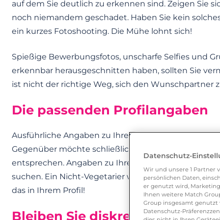
auf dem Sie deutlich zu erkennen sind. Zeigen Sie si
noch niemandem geschadet. Haben Sie kein solches 
ein kurzes Fotoshooting. Die Mühe lohnt sich!
Spießige Bewerbungsfotos, unscharfe Selfies und Gru
erkennbar herausgeschnitten haben, sollten Sie verm
ist nicht der richtige Weg, sich den Wunschpartner z
Die passenden Profilangaben
Ausführliche Angaben zu Ihrer Person steigern defini
Gegenüber möchte schließlich wissen, mit wem er es
Datenschutz-Einstel
entsprechen. Angaben zu Ihrem Traumpartner helfen 
Wir und unsere
1
Partner v
suchen. Ein Nicht-Vegetarier würde für Sie überha
persönlichen Daten, einsch
er genutzt wird, Marketing
das in Ihrem Profil!
Ihnen weitere Match Group
Group insgesamt genutzt w
Datenschutz-Präferenzzentr
Bleiben Sie diskret!
dies nicht in Ihren Gerät