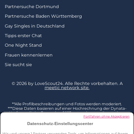
Partnersuche Dortmund
Partnersuche Baden Württemberg
Gay Singles in Deutschland
Tipps erster Chat
One Night Stand
Frauen kennenlernen
Sie sucht sie
© 2026 by LoveScout24.
Alle Rechte vorbehalten.
A
meetic network site.
**Alle Profilbeschreibungen und Fotos werden moderiert.
***Diese Daten basieren auf einer Hochrechnung der Dynata-
Umfrage, die im Dezember 2023 unter einer repräsentativen
Fortfahren ohne Akzeptieren
Stichprobe von 2002 Befragten ab 18 Jahren in Deutschland
durchgeführt und mit der Gesamtbevölkerung dieser
Datenschutz-Einstellungscenter
Altersgruppe (Quelle Eurostat 2023) kombiniert wurde. 3 % der
Befragten geben an, bereits jemanden auf LoveScout24
Wir und unsere
1
Partner verwenden Tools, um Informationen auf Ihrem