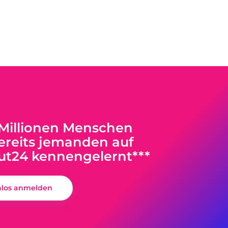
 Millionen Menschen
reits jemanden auf
ut24 kennengelernt***
nlos anmelden