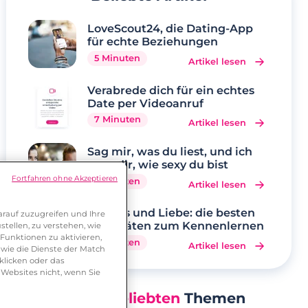
LoveScout24, die Dating-App
für echte Beziehungen
5 Minuten
Artikel lesen
Verabrede dich für ein echtes
Date per Videoanruf
7 Minuten
Artikel lesen
Sag mir, was du liest, und ich
sage dir, wie sexy du bist
Fortfahren ohne Akzeptieren
3 Minuten
Artikel lesen
Hobbys und Liebe: die besten
rauf zuzugreifen und Ihre
Aktivitäten zum Kennenlernen
tellen, zu verstehen, wie
Funktionen zu aktivieren,
5 Minuten
Artikel lesen
wie die Dienste der Match
klicken oder das
 Websites nicht, wenn Sie
Unsere
Beliebten
Themen