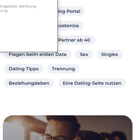
r Angebote. Werbung
hung.
Singlebörse
Dating Portal
Partnersuche online kostenlos
Frau sucht Frau
Partner ab 40
Fragen beim ersten Date
Sex
Singles
Dating Tipps
Trennung
Beziehungsleben
Eine Dating-Seite nutzen