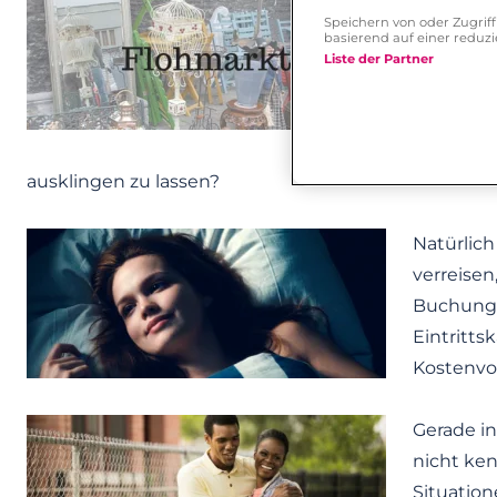
Speichern von oder Zugri
Wenn Sie 
basierend auf einer redu
vorprogr
Liste der Partner
besser. W
erkunden
einem gu
ausklingen zu lassen?
Natürlich
verreisen
Buchung 
Eintritts
Kostenvor
Gerade in
nicht ken
Situation