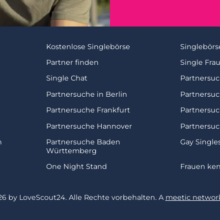
Kostenlose Singlebörse
Singlebörs
Partner finden
Single Fra
Single Chat
Partnersu
Partnersuche in Berlin
Partnersu
Partnersuche Frankfurt
Partnersu
Partnersuche Hannover
Partnersuc
n
Partnersuche Baden
Gay Single
Württemberg
One Night Stand
Frauen ke
26 by LoveScout24.
Alle Rechte vorbehalten.
A
meetic network