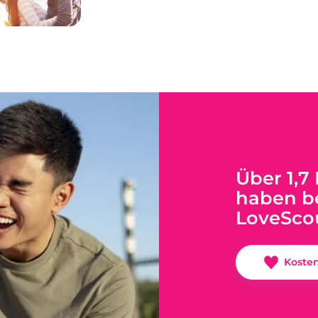
Über 1,7
haben be
LoveSco
Koste