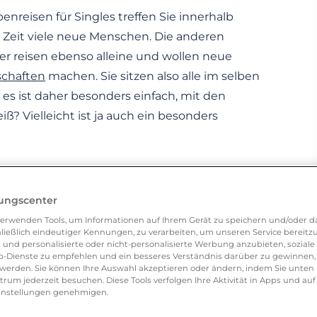
enreisen für Singles treffen Sie innerhalb
 Zeit viele neue Menschen. Die anderen
r reisen ebenso alleine und wollen neue
chaften
machen. Sie sitzen also alle im selben
es ist daher besonders einfach, mit den
? Vielleicht ist ja auch ein besonders
bei der Planung Ihrer Reise komplett frei. Sie
lungscenter
en über das Reiseziel, die Dauer des Urlaubs
erwenden Tools, um Informationen auf Ihrem Gerät zu speichern und/oder da
ließlich eindeutiger Kennungen, zu verarbeiten, um unseren Service bereitzus
Sie ihn gestalten möchten. Sie müssen keine
 und personalisierte oder nicht-personalisierte Werbung anzubieten, soziale 
sse eingehen und auf nichts verzichten, denn
-Dienste zu empfehlen und ein besseres Verständnis darüber zu gewinnen, 
erden. Sie können Ihre Auswahl akzeptieren oder ändern, indem Sie unten 
 es nur darum, was Sie wollen!
um jederzeit besuchen. Diese Tools verfolgen Ihre Aktivität in Apps und auf
eeinstellungen genehmigen.