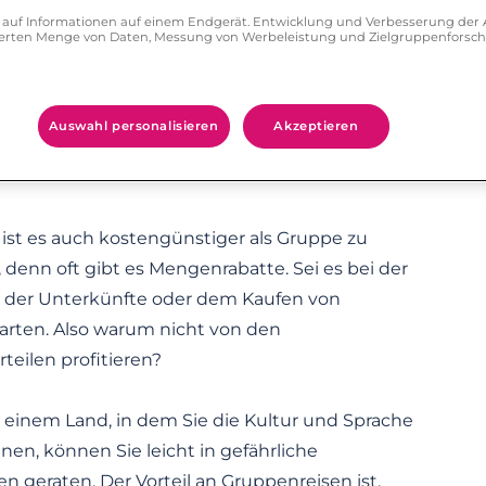
ff auf Informationen auf einem Endgerät. Entwicklung und Verbesserung de
in einer großen Gruppe verreisen, ist der Spaß
zierten Menge von Daten, Messung von Werbeleistung und Zielgruppenforsc
ammiert. Getreu dem Motto: Je mehr, desto
as gibt es Besseres, als ein fremdes Land zu
 und abends mit neuen Freunden den Tag bei
Auswahl personalisieren
Akzeptieren
ten Abendessen und einem Glas Wein
 ist es auch kostengünstiger als Gruppe zu
, denn oft gibt es Mengenrabatte. Sei es bei der
der Unterkünfte oder dem Kaufen von
karten. Also warum nicht von den
teilen profitieren?
 einem Land, in dem Sie die Kultur und Sprache
nen, können Sie leicht in gefährliche
en geraten. Der Vorteil an Gruppenreisen ist,