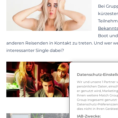
Bei Grupp
kürzester
Teilnehme
Bekannts
Boot und 
anderen Reisenden in Kontakt zu treten. Und wer weiß
interessanter Single dabei?
Sie sind 
Datenschutz-Einstel
entscheid
Wir und unsere
1
Partner v
persönlichen Daten, einsch
und wie 
er genutzt wird, Marketing
Kompromi
Ihnen weitere Match Group
Group insgesamt genutzt w
hier geht
Datenschutz-Präferenzzentr
dies nicht in Ihren Gerät
IAB-Zwecke: