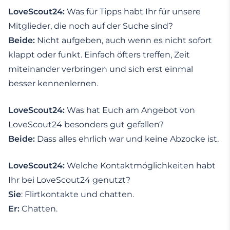
LoveScout24:
Was für Tipps habt Ihr für unsere
Mitglieder, die noch auf der Suche sind?
Beide:
Nicht aufgeben, auch wenn es nicht sofort
klappt oder funkt. Einfach öfters treffen, Zeit
miteinander verbringen und sich erst einmal
besser kennenlernen.
LoveScout24:
Was hat Euch am Angebot von
LoveScout24 besonders gut gefallen?
Beide:
Dass alles ehrlich war und keine Abzocke ist.
LoveScout24:
Welche Kontaktmöglichkeiten habt
Ihr bei LoveScout24 genutzt?
Sie
: Flirtkontakte und chatten.
Er:
Chatten.