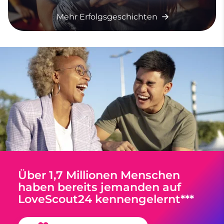
Mehr Erfolgsgeschichten
Über 1,7 Millionen Menschen
haben bereits jemanden auf
LoveScout24 kennengelernt***