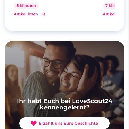
5 Minuten
7 Minuten
Artikel lesen
Artikel lesen
Ihr habt Euch bei LoveScout24
kennengelernt?
Erzählt uns Eure Geschichte