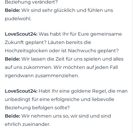
Beziehung verändert?
Beide:
Wir sind sehr glücklich und fühlen uns
pudelwohl.
LoveScout24:
Was habt Ihr für Eure gemeinsame
Zukunft geplant? Läuten bereits die
Hochzeitsglocken oder ist Nachwuchs geplant?
Beide:
Wir lassen die Zeit für uns spielen und alles
auf uns zukommen. Wir möchten auf jeden Fall
irgendwann zusammenziehen.
LoveScout24:
Habt Ihr eine goldene Regel, die man
unbedingt für eine erfolgreiche und liebevolle
Beziehung befolgen sollte?
Beide:
Wir nehmen uns so, wir sind und sind
ehrlich zueinander.