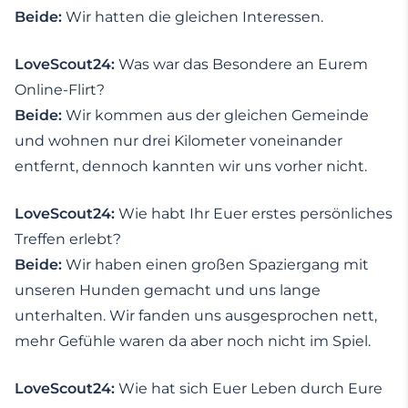
Beide:
Wir hatten die gleichen Interessen.
LoveScout24:
Was war das Besondere an Eurem
Online-Flirt?
Beide:
Wir kommen aus der gleichen Gemeinde
und wohnen nur drei Kilometer voneinander
entfernt, dennoch kannten wir uns vorher nicht.
LoveScout24:
Wie habt Ihr Euer erstes persönliches
Treffen erlebt?
Beide:
Wir haben einen großen Spaziergang mit
unseren Hunden gemacht und uns lange
unterhalten. Wir fanden uns ausgesprochen nett,
mehr Gefühle waren da aber noch nicht im Spiel.
LoveScout24:
Wie hat sich Euer Leben durch Eure