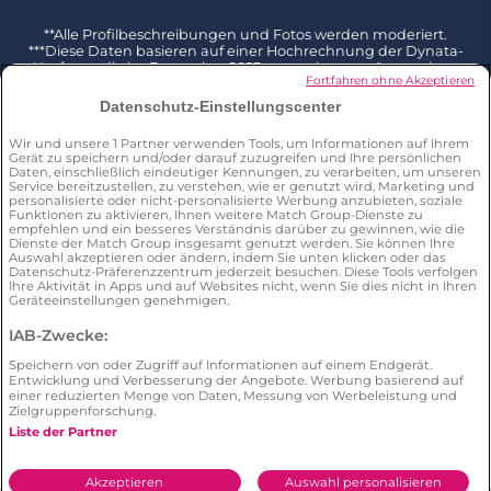
**Alle Profilbeschreibungen und Fotos werden moderiert.
***Diese Daten basieren auf einer Hochrechnung der Dynata-
Umfrage, die im Dezember 2023 unter einer repräsentativen
Fortfahren ohne Akzeptieren
Stichprobe von 2002 Befragten ab 18 Jahren in Deutschland
durchgeführt und mit der Gesamtbevölkerung dieser
Datenschutz-Einstellungscenter
Altersgruppe (Quelle Eurostat 2023) kombiniert wurde. 3 % der
Befragten geben an, bereits jemanden auf LoveScout24
Wir und unsere
1
Partner verwenden Tools, um Informationen auf Ihrem
kennengelernt zu haben F: Hast du jemals die folgenden
Gerät zu speichern und/oder darauf zuzugreifen und Ihre persönlichen
Aktionen mit jeder der folgenden, von dir genutzten Websites
Daten, einschließlich eindeutiger Kennungen, zu verarbeiten, um unseren
und mobilen Apps ausgeführt, und sei es auch nur einmal? Ich
Service bereitzustellen, zu verstehen, wie er genutzt wird, Marketing und
habe bereits jemanden über diese Website/App kennengelernt
personalisierte oder nicht-personalisierte Werbung anzubieten, soziale
****Die Daten basieren auf einer Hochrechnung der Dynata-
Funktionen zu aktivieren, Ihnen weitere Match Group-Dienste zu
empfehlen und ein besseres Verständnis darüber zu gewinnen, wie die
Umfrage, die im Dezember 2023 unter einer repräsentativen
Dienste der Match Group insgesamt genutzt werden. Sie können Ihre
Stichprobe von 2002 Befragten im Alter von 18+ Jahren in
Auswahl akzeptieren oder ändern, indem Sie unten klicken oder das
Deutschland durchgeführt wurde. Von 74 LoveScout24-Nutzern
Datenschutz-Präferenzzentrum jederzeit besuchen. Diese Tools verfolgen
geben 78 % an, über LoveScout24 jemanden kennengelernt zu
Ihre Aktivität in Apps und auf Websites nicht, wenn Sie dies nicht in Ihren
haben. F: Hast du jemals die folgenden Aktionen mit jeder der
Geräteeinstellungen genehmigen.
folgenden, von dir genutzten Websites und mobilen Apps
ausgeführt, und sei es auch nur einmal? Ich habe über diese
IAB-Zwecke:
Website/App schon einmal jemanden kennengelernt
*****Umfrage von Dynata im Dezember 2023 unter einer
Speichern von oder Zugriff auf Informationen auf einem Endgerät.
repräsentativen Stichprobe von 2002 Befragten ab 18 Jahren in
Entwicklung und Verbesserung der Angebote. Werbung basierend auf
Deutschland. 25 % der Befragten geben an, bereits ein Date mit
einer reduzierten Menge von Daten, Messung von Werbeleistung und
Zielgruppenforschung.
jemandem gehabt zu haben, den sie über eine Online-Dating-
App kennengelernt haben. F: Hast du jemals die folgenden
Liste der Partner
Aktionen mit jeder der folgenden, von dir genutzten Websites
und mobilen Apps ausgeführt, und sei es auch nur einmal? Ich
hatte schon einmal ein Date über diese Website/App
Akzeptieren
Auswahl personalisieren