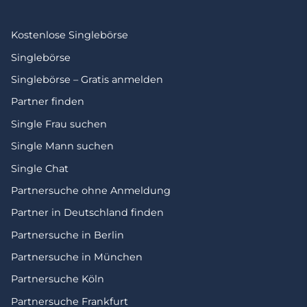
Kostenlose Singlebörse
Singlebörse
Singlebörse – Gratis anmelden
Partner finden
Single Frau suchen
Single Mann suchen
Single Chat
Partnersuche ohne Anmeldung
Partner in Deutschland finden
Partnersuche in Berlin
Partnersuche in München
Partnersuche Köln
Partnersuche Frankfurt