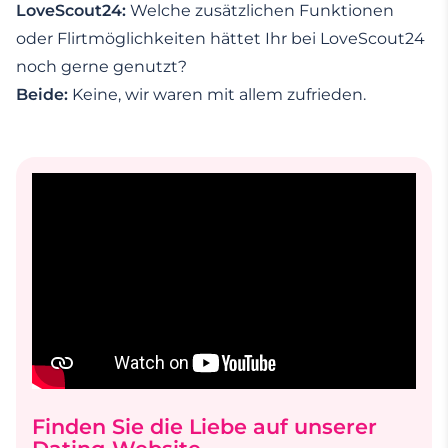
LoveScout24:
Welche zusätzlichen Funktionen
oder Flirtmöglichkeiten hättet Ihr bei LoveScout24
noch gerne genutzt?
Beide:
Keine, wir waren mit allem zufrieden.
Finden Sie die Liebe auf unserer