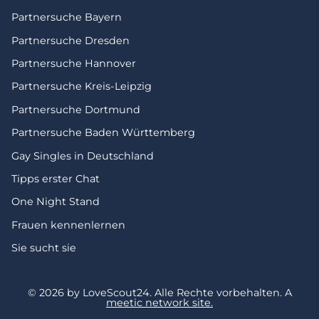
Partnersuche Bayern
Partnersuche Dresden
Partnersuche Hannover
Partnersuche Kreis-Leipzig
Partnersuche Dortmund
Partnersuche Baden Württemberg
Gay Singles in Deutschland
Tipps erster Chat
One Night Stand
Frauen kennenlernen
Sie sucht sie
© 2026 by LoveScout24.
Alle Rechte vorbehalten.
A
meetic network site.