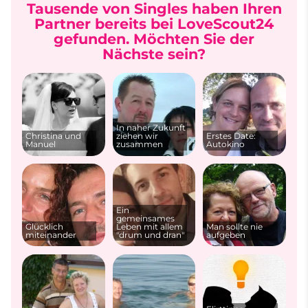
Tausende von Singles haben Ihren
Partner bereits bei LoveScout24
gefunden. Möchten Sie der
Nächste sein?
In naher Zukunft
Christina und
ziehen wir
Erstes Date:
Manuel
zusammen
Autokino
Ein
gemeinsames
Glücklich
Leben mit allem
Man sollte nie
miteinander
"drum und dran"
aufgeben