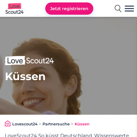
Jetzt registrieren
Lovescout24
Küssen
Lovescout24
>
Partnersuche
>
Küssen
LoveScout24 So küsst Deutschland. Wissenswerte