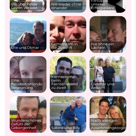
Flirttipps
Bis über beide
Nie wieder ohne
unserer
Ohren verliebt
einander
Erfolgspaare
Gemeinsam in
Nie ohne ein
Ute und Otmar
die Zukunft
Lächeln
Kennenlernen
Eine
beim
freudestrahlende
Fernsehabend
Dietmar und
Begegnung
zu zweit
Anke
Wunderschönes
Nach wenigen
Gefühl der
Wochen
Geborgenheit
Sabine und Billy
zusammengezogen