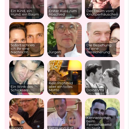
Ein Kind, ein
Erster Kuss zum
Der Traum vom
Hund, ein Baum
Abschied
Knusperhäuschen
Sofort schrieb
Die Beziehung
ich ihr eine
ist eine
Nachricht
Jürgen
Bereicherung
Kein Profilbild
Ein Wink des
aber ein tolles
Schicksals
Motto
Dolce Vita
Kennenlernen
beim
Fernsehabend
Jürgen
Petra und Ralf
zu zweit