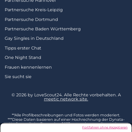
Partnersuche Hannover
Partnersuche Kreis-Leipzig
Partnersuche Dortmund
Partnersuche Baden Württemberg
Gay Singles in Deutschland
Tipps erster Chat
One Night Stand
Frauen kennenlernen
Sie sucht sie
© 2026 by LoveScout24.
Alle Rechte vorbehalten.
A
meetic network site.
**Alle Profilbeschreibungen und Fotos werden moderiert.
***Diese Daten basieren auf einer Hochrechnung der Dynata-
Umfrage, die im Dezember 2023 unter einer repräsentativen
Fortfahren ohne Akzeptieren
Stichprobe von 2002 Befragten ab 18 Jahren in Deutschland