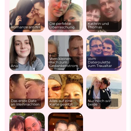
Die perfekte
Kathrin und
Romanze am Nil
Überraschung
Thomas
Vom kleinen
Vom
Bach zum
Dateroulette
Ana
Gedankenstrom
zum Traualtar
Das erste Date
Alles auf eine
Nur noch wir
an Weihnachten
Karte gesetzt
beide