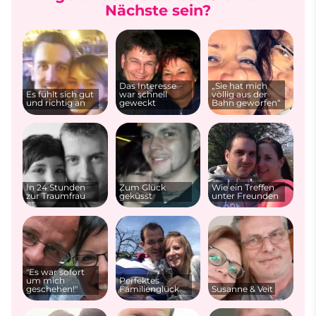
Nächste sein?
Das Interesse
„Sie hat mich
Es fühlt sich gut
war schnell
völlig aus der
und richtig an
geweckt
Bahn geworfen“
In 24 Stunden
Zum Glück
Wie ein Treffen
zur Traumfrau
geküsst
unter Freunden
"Es war sofort
um mich
Perfektes
geschehen!"
Familienglück
Susanne & Veit