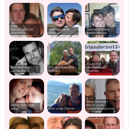
Das
Bauchgefühl
Kathrin und
Jemand ganz
stimmte
Manu
Besonderes
Zwei mit
Auf Anhieb
Ein starkes Wir-
demselben
verzaubert
Gefühl
Humor
Vom kleinen
Völlig hin und
Bach zum
weg
Ute und Otmar
Gedankenstrom