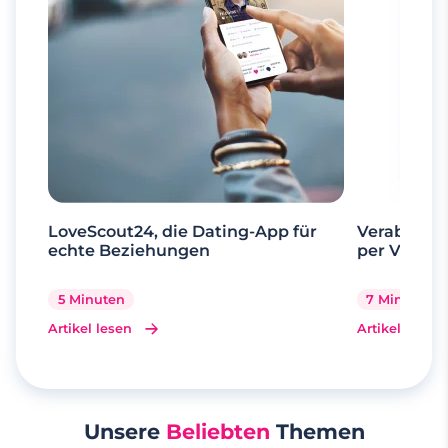
LoveScout24, die Dating-App für
Verabrede 
echte Beziehungen
per Videoa
5 Minuten
7 Minuten
Artikel lesen
Artikel lesen
Unsere
Beliebten
Themen