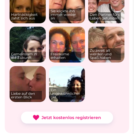
Sie klickte ihn
Hartnäckigkeit
immer wieder
Den Partner fürs
zahlt sich aus
an
Leben gefunden
Zu zweit alt
Gemeinsam in
Freiräume
werden und
die Zukunft
erhalten
Spaß haben
Ein
Liebe auf den
ungewöhnlicher
ersten Blick
Ort
Jetzt kostenlos registrieren