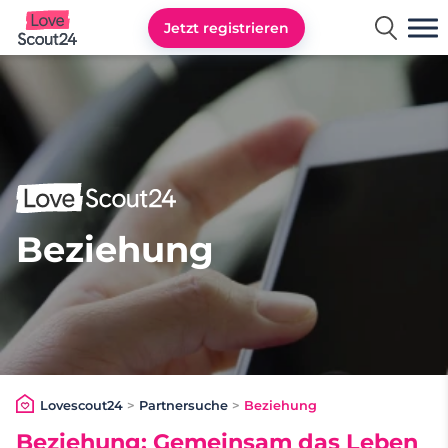
Jetzt registrieren
Lovescout24
Beziehung
Lovescout24
>
Partnersuche
>
Beziehung
Beziehung: Gemeinsam das Leben