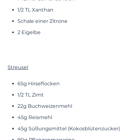
1/2 TL Xanthan
Schale einer Zitrone
2 Eigelbe
Streusel
65g Hirseflocken
1/2 TL Zimt
22g Buchweizenmehl
45g Reismehl
45g Süßungsmittel (Kokosblütenzucker)
90g Pflanzenmagarine