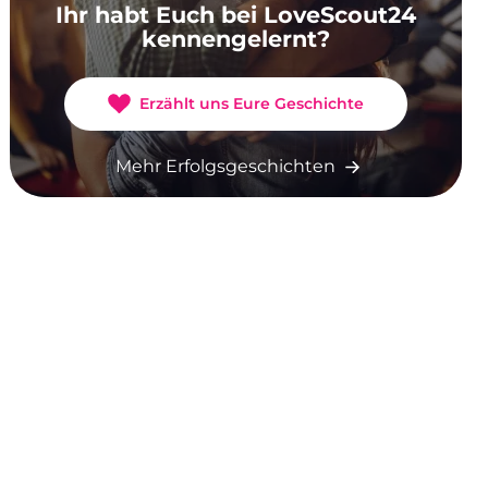
Ihr habt Euch bei LoveScout24
kennengelernt?
Erzählt uns Eure Geschichte
Mehr Erfolgsgeschichten