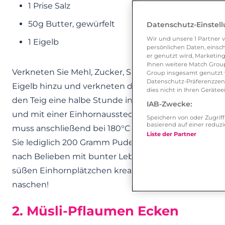
1 Prise Salz
50g Butter, gewürfelt
Datenschutz-Einstel
Wir und unsere
1
Partner v
1 Eigelb
persönlichen Daten, einsch
er genutzt wird, Marketing
Ihnen weitere Match Group
Verkneten Sie Mehl, Zucker, Salz und Butter zu ein
Group insgesamt genutzt w
Datenschutz-Präferenzzentr
Eigelb hinzu und verkneten die Mischung nochmals 
dies nicht in Ihren Gerät
den Teig eine halbe Stunde in den Kühlschrank. Danac
IAB-Zwecke:
und mit einer Einhornausstechform – die Sie im Inte
Speichern von oder Zugri
basierend auf einer redu
muss anschließend bei 180°C im vorgeheizten Backo
Liste der Partner
Sie lediglich 200 Gramm Puderzucker in 2-3 Esslöffe
nach Belieben mit bunter Lebensmittelfarbe in ver
süßen Einhornplätzchen kreativ verzieren und an sei
naschen!
2. Müsli-Pflaumen Ecken