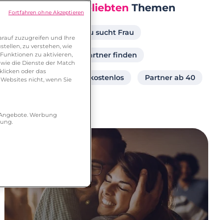
Unsere
Beliebten
Themen
Fortfahren ohne Akzeptieren
Singlebörse
Frau sucht Frau
rauf zuzugreifen und Ihre
tellen, zu verstehen, wie
Dating Portal
Partner finden
Funktionen zu aktivieren,
wie die Dienste der Match
klicken oder das
Partnersuche online kostenlos
Partner ab 40
 Websites nicht, wenn Sie
r Angebote. Werbung
hung.