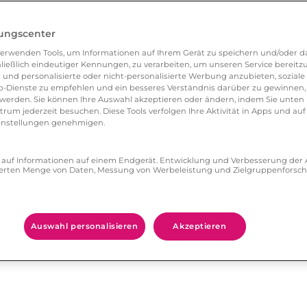
lungscenter
erwenden Tools, um Informationen auf Ihrem Gerät zu speichern und/oder da
ließlich eindeutiger Kennungen, zu verarbeiten, um unseren Service bereitzus
 und personalisierte oder nicht-personalisierte Werbung anzubieten, soziale 
-Dienste zu empfehlen und ein besseres Verständnis darüber zu gewinnen, 
em Krümelteig. Geben Sie anschließend das
erden. Sie können Ihre Auswahl akzeptieren oder ändern, indem Sie unten 
um jederzeit besuchen. Diese Tools verfolgen Ihre Aktivität in Apps und auf
gründlich. Formen Sie eine Kugel und legen Sie
eeinstellungen genehmigen.
h lässt sich der Teig ganz einfach ausrollen
rnet bestellen können – ausstechen. Der Teig
ff auf Informationen auf einem Endgerät. Entwicklung und Verbesserung de
zierten Menge von Daten, Messung von Werbeleistung und Zielgruppenforsc
fen 15 Minuten backen. Für die Glasur müssen
l Wasser oder Zitronensaft einmischen und je
schiedenen Tönen einfärben. Nun kann man die
Auswahl personalisieren
Akzeptieren
ne Liebsten verschenken – oder natürlich selber