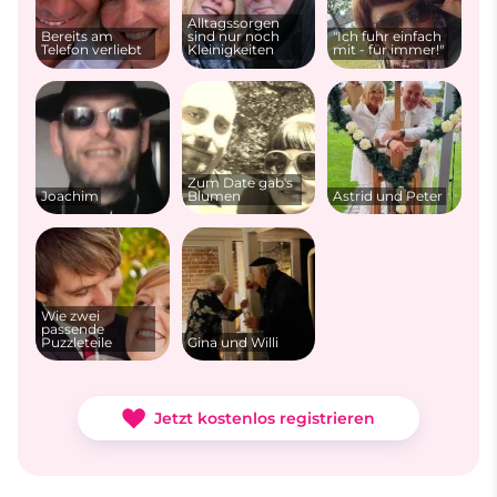
Alltagssorgen
Bereits am
sind nur noch
"Ich fuhr einfach
Telefon verliebt
Kleinigkeiten
mit - für immer!"
Zum Date gab's
Joachim
Blumen
Astrid und Peter
Wie zwei
passende
Puzzleteile
Gina und Willi
Jetzt kostenlos registrieren