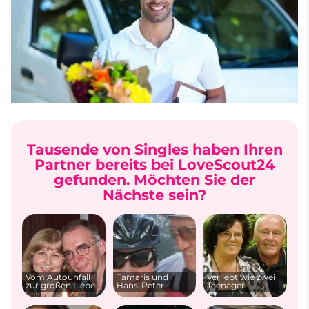
Tausende von Singles haben Ihren
Partner bereits bei LoveScout24
gefunden. Möchten Sie der
Nächste sein?
Vom Autounfall
Tamaris und
Verliebt wie zwei
zur großen Liebe
Hans-Peter
Teenager