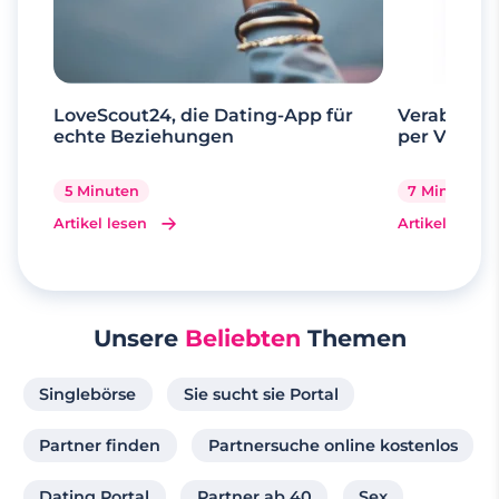
LoveScout24, die Dating-App für
Verabrede 
echte Beziehungen
per Videoa
5 Minuten
7 Minuten
Artikel lesen
Artikel lesen
Unsere
Beliebten
Themen
Singlebörse
Sie sucht sie Portal
Partner finden
Partnersuche online kostenlos
Dating Portal
Partner ab 40
Sex