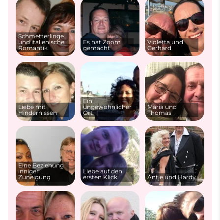
Schmetterlinge
und italienische
Es hat Zoom
Violetta und
Romantik
gemacht
Gerhard
Ein
Liebe mit
ungewöhnlicher
Maria und
Hindernissen
Ort
Thomas
Eine Beziehung
inniger
Liebe auf den
Zuneigung
ersten Klick
Antje und Hardy