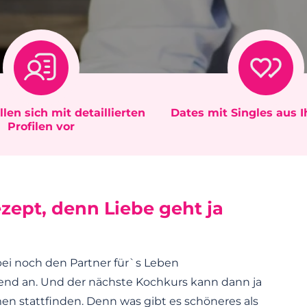
llen sich mit detaillierten
Dates mit Singles aus 
Profilen vor
zept, denn Liebe geht ja
ei noch den Partner für`s Leben
end an. Und der nächste Kochkurs kann dann ja
en stattfinden. Denn was gibt es schöneres als