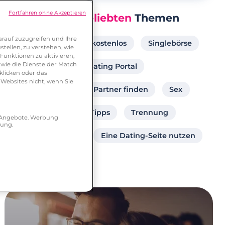
Fortfahren ohne Akzeptieren
Unsere
Beliebten
Themen
rauf zuzugreifen und Ihre
Partnersuche online kostenlos
Singlebörse
tellen, zu verstehen, wie
Funktionen zu aktivieren,
wie die Dienste der Match
Partner ab 40
Dating Portal
klicken oder das
 Websites nicht, wenn Sie
Frau sucht Frau
Partner finden
Sex
Singles
Dating Tipps
Trennung
r Angebote. Werbung
hung.
Beziehungsleben
Eine Dating-Seite nutzen