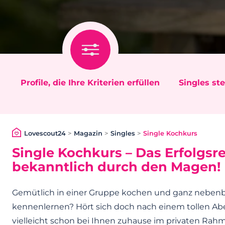
Profile, die Ihre Kriterien erfüllen
Singles ste
Lovescout24
>
Magazin
>
Singles
>
Single Kochkurs
Single Kochkurs – Das Erfolgsre
bekanntlich durch den Magen!
Gemütlich in einer Gruppe kochen und ganz nebenb
kennenlernen? Hört sich doch nach einem tollen Ab
vielleicht schon bei Ihnen zuhause im privaten Rahm