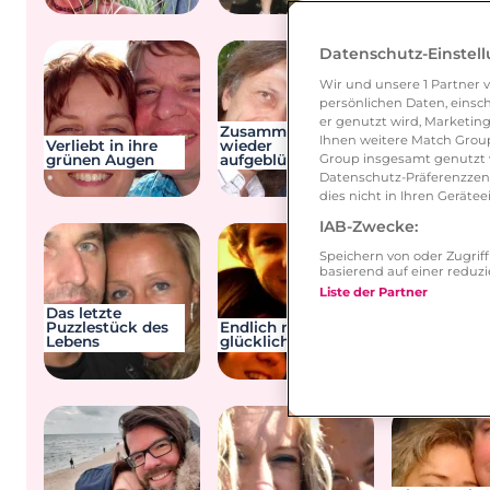
Datenschutz-Einstel
Wir und unsere
1
Partner v
persönlichen Daten, einsch
er genutzt wird, Marketing
Zusammen
Ihnen weitere Match Group
Verliebt in ihre
wieder
Die Liebe pf
grünen Augen
aufgeblüht
und genieße
Group insgesamt genutzt w
Datenschutz-Präferenzzentr
dies nicht in Ihren Gerät
IAB-Zwecke:
Speichern von oder Zugri
basierend auf einer redu
Liste der Partner
Das letzte
Puzzlestück des
Endlich richtig
Lebens
glücklich
Dani und Ma