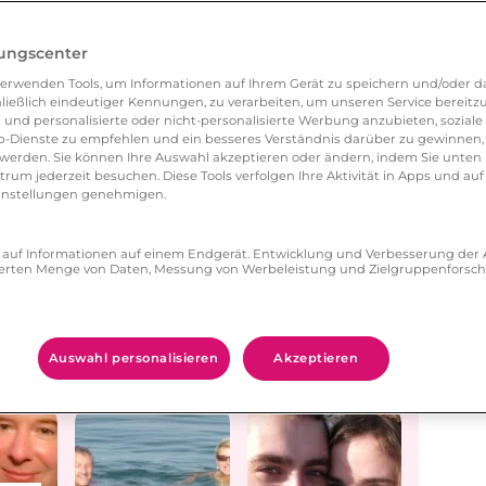
lungscenter
erwenden Tools, um Informationen auf Ihrem Gerät zu speichern und/oder da
ließlich eindeutiger Kennungen, zu verarbeiten, um unseren Service bereitzus
 und personalisierte oder nicht-personalisierte Werbung anzubieten, soziale 
-Dienste zu empfehlen und ein besseres Verständnis darüber zu gewinnen, 
legen
Schutzengel und
Matthias4646:
n
Klausimausi
Herz zu klauen
erden. Sie können Ihre Auswahl akzeptieren oder ändern, indem Sie unten 
um jederzeit besuchen. Diese Tools verfolgen Ihre Aktivität in Apps und auf
eeinstellungen genehmigen.
ff auf Informationen auf einem Endgerät. Entwicklung und Verbesserung de
zierten Menge von Daten, Messung von Werbeleistung und Zielgruppenforsc
Neuer Schwung
Aus eins mach
rcel
und Energie
drei
Auswahl personalisieren
Akzeptieren