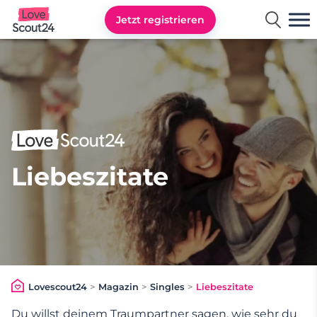
Jetzt registrieren
Lovescout24
Liebeszitate
Lovescout24
>
Magazin
>
Singles
>
Liebeszitate
Du willst deinem Traumpartner sagen, wie sehr du