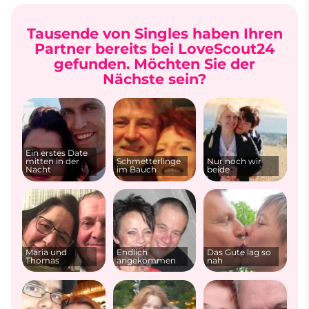
Tausende von Singles haben Ihren
Partner bereits bei LoveScout24
gefunden. Möchten Sie der
Nächste sein?
Ein erstes Date
mitten in der
Schmetterlinge
Nur noch wir
Nacht
im Bauch
beide
Maria und
Endlich
Das Gute lag so
Thomas
angekommen
nah