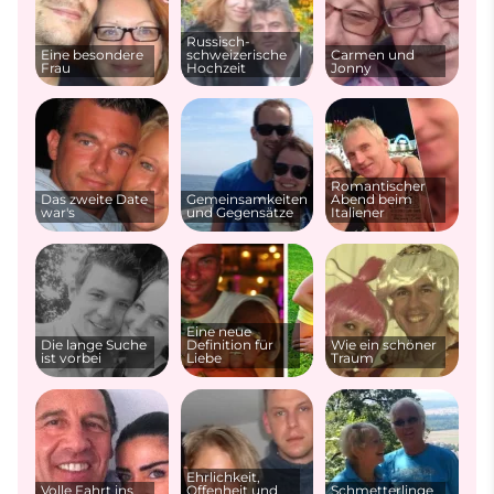
Russisch-
Eine besondere
schweizerische
Carmen und
Frau
Hochzeit
Jonny
Romantischer
Das zweite Date
Gemeinsamkeiten
Abend beim
war's
und Gegensätze
Italiener
Eine neue
Die lange Suche
Definition für
Wie ein schöner
ist vorbei
Liebe
Traum
Ehrlichkeit,
Volle Fahrt ins
Offenheit und
Schmetterlinge