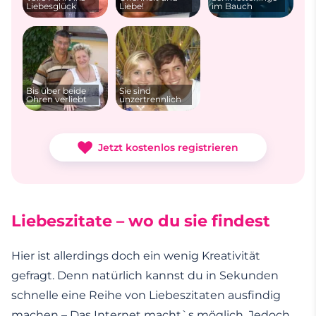
Liebesglück
Liebe!
im Bauch
Bis über beide
Sie sind
Ohren verliebt
unzertrennlich
Jetzt kostenlos registrieren
Liebeszitate – wo du sie findest
Hier ist allerdings doch ein wenig Kreativität
gefragt. Denn natürlich kannst du in Sekunden
schnelle eine Reihe von Liebeszitaten ausfindig
machen – Das Internet macht`s möglich. Jedoch