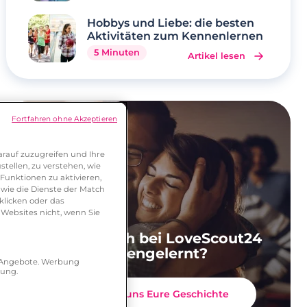
Hobbys und Liebe: die besten
Aktivitäten zum Kennenlernen
5 Minuten
Artikel lesen
Fortfahren ohne Akzeptieren
rauf zuzugreifen und Ihre
tellen, zu verstehen, wie
Funktionen zu aktivieren,
wie die Dienste der Match
klicken oder das
 Websites nicht, wenn Sie
Ihr habt Euch bei LoveScout24
kennengelernt?
r Angebote. Werbung
hung.
Erzählt uns Eure Geschichte