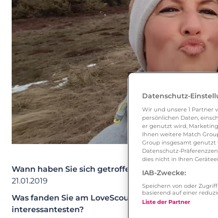
Datenschutz-Einstel
Wir und unsere
1
Partner v
persönlichen Daten, einsch
er genutzt wird, Marketing
Ihnen weitere Match Group
Group insgesamt genutzt w
Datenschutz-Präferenzzentr
dies nicht in Ihren Gerät
Wann haben Sie sich getroffen?
IAB-Zwecke:
21.01.2019
Speichern von oder Zugri
basierend auf einer redu
Was fanden Sie am LoveScout24-Profil Ihres Partner
Liste der Partner
interessantesten?