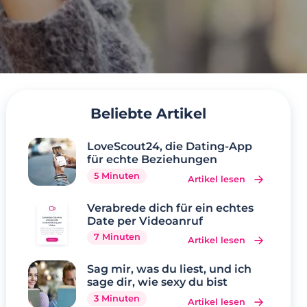
Beliebte Artikel
LoveScout24, die Dating-App
für echte Beziehungen
5 Minuten
Artikel lesen
Verabrede dich für ein echtes
Date per Videoanruf
7 Minuten
Artikel lesen
Sag mir, was du liest, und ich
sage dir, wie sexy du bist
3 Minuten
Artikel lesen