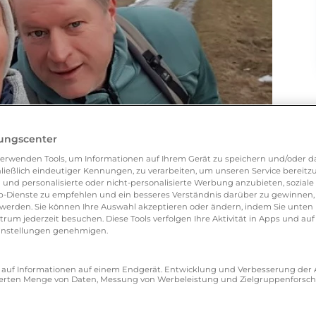
lungscenter
erwenden Tools, um Informationen auf Ihrem Gerät zu speichern und/oder da
ließlich eindeutiger Kennungen, zu verarbeiten, um unseren Service bereitzus
 und personalisierte oder nicht-personalisierte Werbung anzubieten, soziale 
-Dienste zu empfehlen und ein besseres Verständnis darüber zu gewinnen, 
erden. Sie können Ihre Auswahl akzeptieren oder ändern, indem Sie unten 
um jederzeit besuchen. Diese Tools verfolgen Ihre Aktivität in Apps und auf
eeinstellungen genehmigen.
ff auf Informationen auf einem Endgerät. Entwicklung und Verbesserung de
zierten Menge von Daten, Messung von Werbeleistung und Zielgruppenforsc
s/Ihrer Partnerin am attraktivsten oder