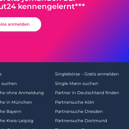
ut24 kennengelernt***
nlos anmelden
e
Singlebörse – Gratis anmelden
u suchen
Single Mann suchen
che ohne Anmeldung
Partner in Deutschland finden
che in München
Partnersuche Köln
che Bayern
Partnersuche Dresden
he Kreis-Leipzig
Partnersuche Dortmund