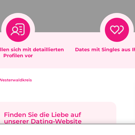
llen sich mit detaillierten
Dates mit Singles aus 
Profilen vor
Westerwaldkreis
Finden Sie die Liebe auf
unserer Dating-Website