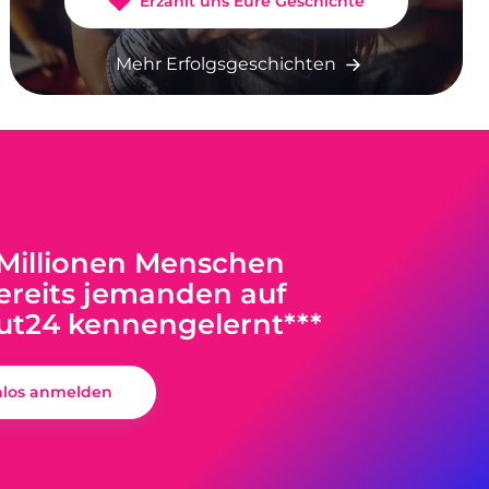
Erzählt uns Eure Geschichte
Mehr Erfolgsgeschichten
 Millionen Menschen
reits jemanden auf
ut24 kennengelernt***
nlos anmelden