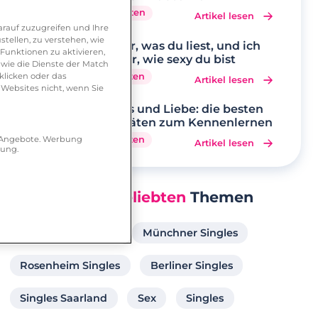
7 Minuten
Artikel lesen
rauf zuzugreifen und Ihre
tellen, zu verstehen, wie
Sag mir, was du liest, und ich
Funktionen zu aktivieren,
sage dir, wie sexy du bist
wie die Dienste der Match
klicken oder das
3 Minuten
Artikel lesen
 Websites nicht, wenn Sie
Hobbys und Liebe: die besten
Aktivitäten zum Kennenlernen
r Angebote. Werbung
5 Minuten
Artikel lesen
hung.
Unsere
Beliebten
Themen
Singles Hannover
Münchner Singles
Rosenheim Singles
Berliner Singles
Singles Saarland
Sex
Singles