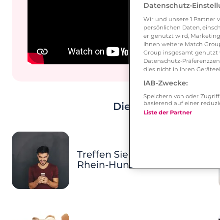
Datenschutz-Einstel
Wir und unsere
1
Partner v
persönlichen Daten, einsch
er genutzt wird, Marketing
Ihnen weitere Match Group
Group insgesamt genutzt w
Datenschutz-Präferenzzentr
dies nicht in Ihren Gerät
IAB-Zwecke:
Speichern von oder Zugri
basierend auf einer redu
Dies könnte Ihnen eb
Liste der Partner
Treffen Sie Singles im
Rhein-Hunsrück-Kreis