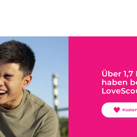
Über 1,7
haben be
LoveSco
Koste