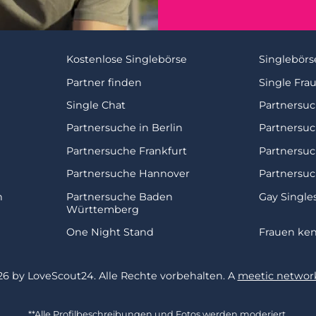
Kostenlose Singlebörse
Singlebörs
Partner finden
Single Fra
Single Chat
Partnersu
Partnersuche in Berlin
Partnersu
Partnersuche Frankfurt
Partnersu
Partnersuche Hannover
Partnersuc
n
Partnersuche Baden
Gay Single
Württemberg
One Night Stand
Frauen ke
26 by LoveScout24.
Alle Rechte vorbehalten.
A
meetic network
**Alle Profilbeschreibungen und Fotos werden moderiert.