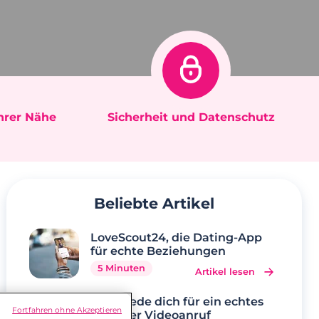
Ihrer Nähe
Sicherheit und Datenschutz
Beliebte Artikel
LoveScout24, die Dating-App
für echte Beziehungen
5 Minuten
Artikel lesen
Verabrede dich für ein echtes
Fortfahren ohne Akzeptieren
Date per Videoanruf