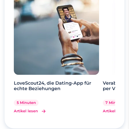
LoveScout24, die Dating-App für
Verabrede 
echte Beziehungen
per Videoa
5 Minuten
7 Minuten
Artikel lesen
Artikel lesen