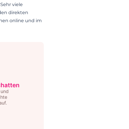
Sehr viele
den direkten
chen online und im
chatten
 und
chte
auf.