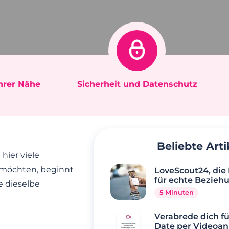
Ihrer Nähe
Sicherheit und Datenschutz
Beliebte Arti
ier viele
 möchten, beginnt
LoveScout24, die
für echte Bezieh
e dieselbe
5 Minuten
Verabrede dich fü
Date per Videoan