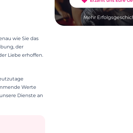
Erzählt uns Eure Ge
Mehr Erfolgsgeschic
nau wie Sie das
ebung, der
der Liebe erhoffen.
heutzutage
timmende Werte
 unsere Dienste an