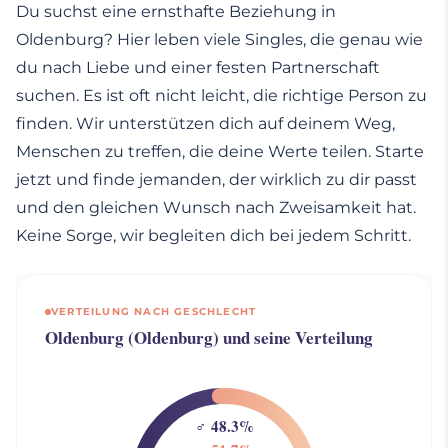
Du suchst eine ernsthafte Beziehung in
Oldenburg? Hier leben viele Singles, die genau wie
du nach Liebe und einer festen Partnerschaft
suchen. Es ist oft nicht leicht, die richtige Person zu
finden. Wir unterstützen dich auf deinem Weg,
Menschen zu treffen, die deine Werte teilen. Starte
jetzt und finde jemanden, der wirklich zu dir passt
und den gleichen Wunsch nach Zweisamkeit hat.
Keine Sorge, wir begleiten dich bei jedem Schritt.
VERTEILUNG NACH GESCHLECHT
Oldenburg (Oldenburg) und seine Verteilung
♂ 48.3%