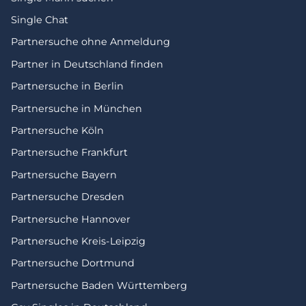
Single Chat
Partnersuche ohne Anmeldung
Partner in Deutschland finden
Partnersuche in Berlin
Partnersuche in München
Partnersuche Köln
Partnersuche Frankfurt
Partnersuche Bayern
Partnersuche Dresden
Partnersuche Hannover
Partnersuche Kreis-Leipzig
Partnersuche Dortmund
Partnersuche Baden Württemberg