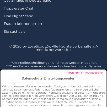
Gay Singles in Deutschland
Tipps erster Chat
One Night Stand
Frauen kennenlernen
Sie sucht sie
© 2026 by LoveScout24.
Alle Rechte vorbehalten.
A
meetic network site.
**Alle Profilbeschreibungen und Fotos werden moderiert.
***Diese Daten basieren auf einer Hochrechnung der Dynata-
Umfrage, die im Dezember 2023 unter einer repräsentativen
Fortfahren ohne Akzeptieren
Stichprobe von 2002 Befragten ab 18 Jahren in Deutschland
durchgeführt und mit der Gesamtbevölkerung dieser
Datenschutz-Einstellungscenter
Altersgruppe (Quelle Eurostat 2023) kombiniert wurde. 3 % der
Befragten geben an, bereits jemanden auf LoveScout24
Wir und unsere
1
Partner verwenden Tools, um Informationen auf Ihrem
kennengelernt zu haben F: Hast du jemals die folgenden
Gerät zu speichern und/oder darauf zuzugreifen und Ihre persönlichen
Aktionen mit jeder der folgenden, von dir genutzten Websites
Daten, einschließlich eindeutiger Kennungen, zu verarbeiten, um unseren
und mobilen Apps ausgeführt, und sei es auch nur einmal? Ich
Service bereitzustellen, zu verstehen, wie er genutzt wird, Marketing und
habe bereits jemanden über diese Website/App kennengelernt
personalisierte oder nicht-personalisierte Werbung anzubieten, soziale
Funktionen zu aktivieren, Ihnen weitere Match Group-Dienste zu
****Die Daten basieren auf einer Hochrechnung der Dynata-
empfehlen und ein besseres Verständnis darüber zu gewinnen, wie die
Umfrage, die im Dezember 2023 unter einer repräsentativen