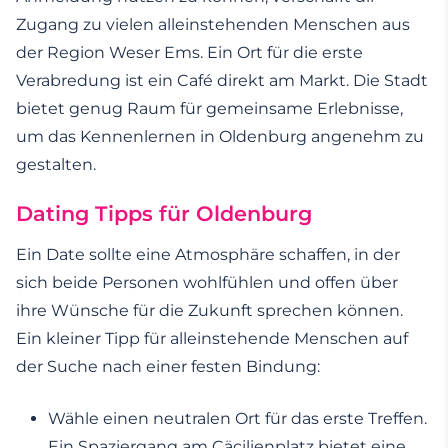
Zugang zu vielen alleinstehenden Menschen aus
der Region Weser Ems. Ein Ort für die erste
Verabredung ist ein Café direkt am Markt. Die Stadt
bietet genug Raum für gemeinsame Erlebnisse,
um das Kennenlernen in Oldenburg angenehm zu
gestalten.
Dating Tipps für Oldenburg
Ein Date sollte eine Atmosphäre schaffen, in der
sich beide Personen wohlfühlen und offen über
ihre Wünsche für die Zukunft sprechen können.
Ein kleiner Tipp für alleinstehende Menschen auf
der Suche nach einer festen Bindung:
Wähle einen neutralen Ort für das erste Treffen.
Ein Spaziergang am Cäcilienplatz bietet eine