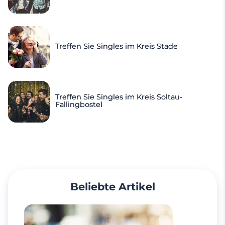
Treffen Sie Singles im Kreis Stade
Treffen Sie Singles im Kreis Soltau-
Fallingbostel
Beliebte Artikel