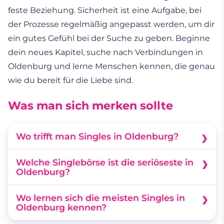
feste Beziehung. Sicherheit ist eine Aufgabe, bei
der Prozesse regelmäßig angepasst werden, um dir
ein gutes Gefühl bei der Suche zu geben. Beginne
dein neues Kapitel, suche nach Verbindungen in
Oldenburg und lerne Menschen kennen, die genau
wie du bereit für die Liebe sind.
Was man sich merken sollte
Wo trifft man Singles in Oldenburg?
Die Innenstadt ist ein guter Ort für erste
Welche Singlebörse ist die seriöseste in
Begegnungen. Cafés in der Bergstraße oder ein
Oldenburg?
Spaziergang am Hafen bieten eine Umgebung,
lovescout24 ist eine Plattform für Menschen auf
Wo lernen sich die meisten Singles in
um andere alleinstehende Männer und Frauen
der Suche nach Liebe. Meldungen werden von
Oldenburg kennen?
kennenzulernen, die sich ebenfalls eine
unserem Moderationsteam bearbeitet, um eine