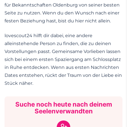
für Bekanntschaften Oldenburg von seiner besten
Seite zu nutzen. Wenn du den Wunsch nach einer
festen Beziehung hast, bist du hier nicht allein.
lovescout24 hilft dir dabei, eine andere
alleinstehende Person zu finden, die zu deinen
Vorstellungen passt. Gemeinsame Vorlieben lassen
sich bei einem ersten Spaziergang am Schlossplatz
in Ruhe entdecken. Wenn aus ersten Nachrichten
Dates entstehen, rückt der Traum von der Liebe ein
Stück näher.
Suche noch heute nach deinem
Seelenverwandten