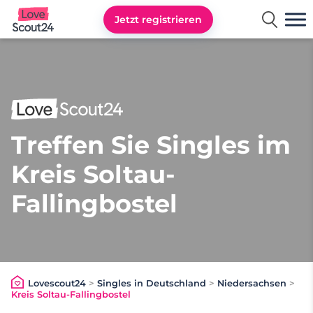
Jetzt registrieren
Lovescout24
Treffen Sie Singles im
Kreis Soltau-
Fallingbostel
Lovescout24
>
Singles in Deutschland
>
Niedersachsen
>
Kreis Soltau-Fallingbostel