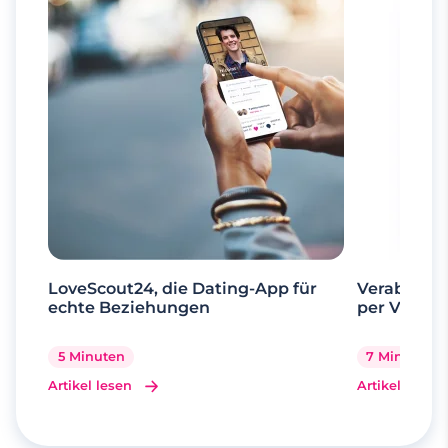
LoveScout24, die Dating-App für
Verabrede 
echte Beziehungen
per Videoa
5 Minuten
7 Minuten
Artikel lesen
Artikel lesen