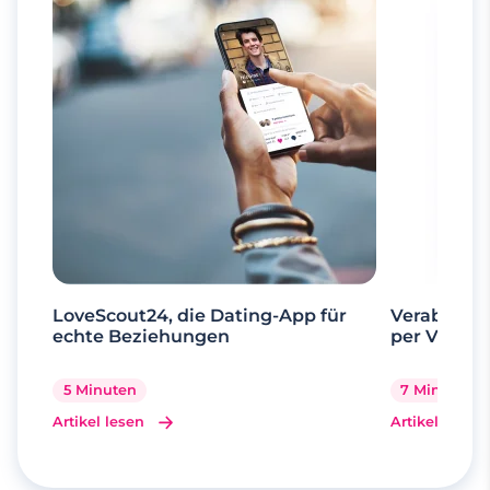
LoveScout24, die Dating-App für
Verabrede 
echte Beziehungen
per Videoa
5 Minuten
7 Minuten
Artikel lesen
Artikel lesen