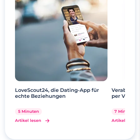
LoveScout24, die Dating-App für
Verabrede 
echte Beziehungen
per Videoa
5 Minuten
7 Minuten
Artikel lesen
Artikel lesen