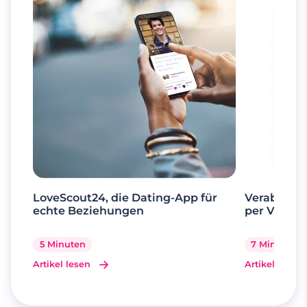
LoveScout24, die Dating-App für
Verabrede 
echte Beziehungen
per Videoa
5 Minuten
7 Minuten
Artikel lesen
Artikel lesen