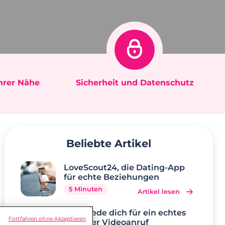
Ihrer Nähe
Sicherheit und Datenschutz
Beliebte Artikel
LoveScout24, die Dating-App
für echte Beziehungen
5 Minuten
Artikel lesen
Verabrede dich für ein echtes
Fortfahren ohne Akzeptieren
Date per Videoanruf