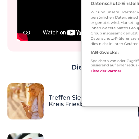
Datenschutz-Einstel
Wir und unsere
1
Partner v
persönlichen Daten, einsch
er genutzt wird, Marketing
Ihnen weitere Match Group
Group insgesamt genutzt w
Datenschutz-Präferenzzentr
dies nicht in Ihren Gerät
IAB-Zwecke:
Speichern von oder Zugri
basierend auf einer redu
Dies könnte Ihnen eb
Liste der Partner
Treffen Sie Singles im
Kreis Friesland