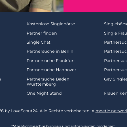
Kostenlose Singlebörse
Singlebörs
Partner finden
Single Fra
Single Chat
Partnersu
Partnersuche in Berlin
Partnersu
Partnersuche Frankfurt
Partnersu
Partnersuche Hannover
Partnersuc
n
Partnersuche Baden
Gay Single
Württemberg
One Night Stand
Frauen ke
26 by LoveScout24.
Alle Rechte vorbehalten.
A
meetic network
**Alle Profilbeschreibungen und Fotos werden moderiert.