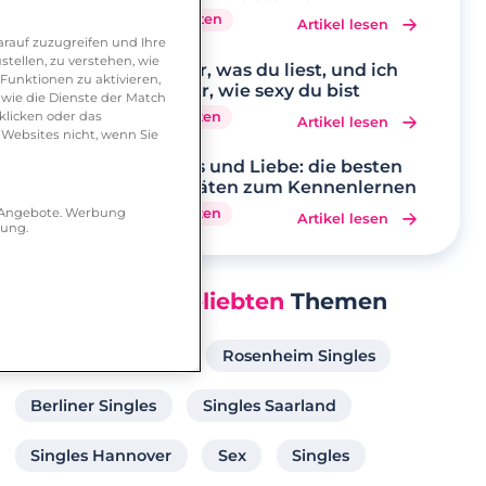
7 Minuten
Artikel lesen
rauf zuzugreifen und Ihre
tellen, zu verstehen, wie
Sag mir, was du liest, und ich
Funktionen zu aktivieren,
sage dir, wie sexy du bist
wie die Dienste der Match
klicken oder das
3 Minuten
Artikel lesen
 Websites nicht, wenn Sie
Hobbys und Liebe: die besten
Aktivitäten zum Kennenlernen
r Angebote. Werbung
5 Minuten
Artikel lesen
hung.
Unsere
Beliebten
Themen
Münchner Singles
Rosenheim Singles
Berliner Singles
Singles Saarland
Singles Hannover
Sex
Singles