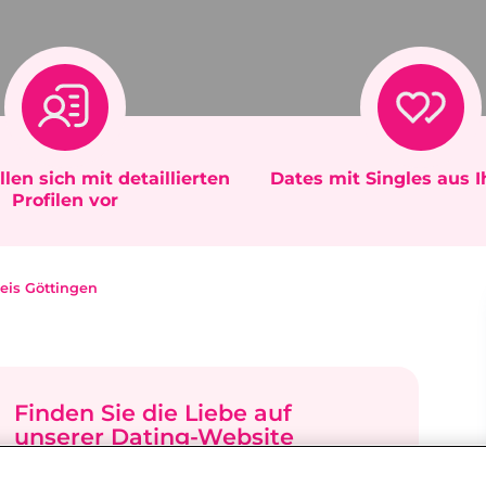
llen sich mit detaillierten
Dates mit Singles aus 
Profilen vor
eis Göttingen
Finden Sie die Liebe auf
unserer Dating-Website