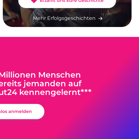
Erzählt uns Eure Geschichte
Mehr Erfolgsgeschichten
 Millionen Menschen
reits jemanden auf
ut24 kennengelernt***
nlos anmelden