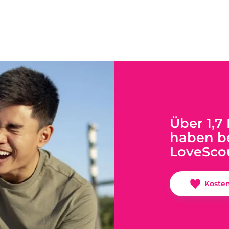
Über 1,7
haben be
LoveSco
Koste