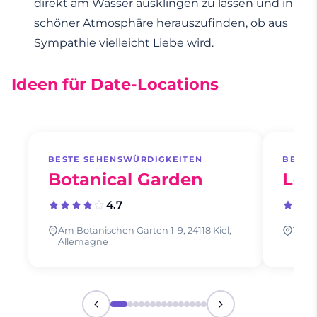
direkt am Wasser ausklingen zu lassen und in
schöner Atmosphäre herauszufinden, ob aus
Sympathie vielleicht Liebe wird.
Ideen für Date-Locations
BESTE SEHENSWÜRDIGKEITEN
BESTE
Botanical Garden
Leu
4.7
Am Botanischen Garten 1-9, 24118 Kiel,
Tiess
Allemagne