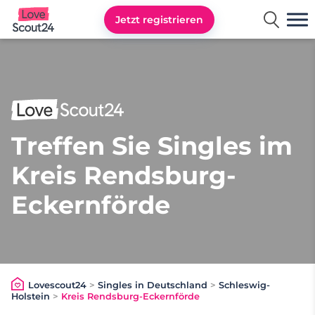
Jetzt registrieren
Lovescout24
Treffen Sie Singles im
Kreis Rendsburg-
Eckernförde
Lovescout24
>
Singles in Deutschland
>
Schleswig-
Holstein
>
Kreis Rendsburg-Eckernförde