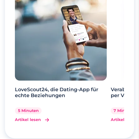
LoveScout24, die Dating-App für
Verabrede 
echte Beziehungen
per Videoa
5 Minuten
7 Minuten
Artikel lesen
Artikel lesen