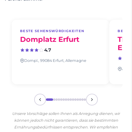
BESTE SEHENSWÜRDIGKEITEN
BESTE
Domplatz Erfurt
Thu
Erfu
4.7
Dompl., 99084 Erfurt, Allemagne
Am Zo
Unsere Vorschläge sollen Ihnen als Anregung dienen, wir
können jedoch nicht garantieren, dass sie bestimmten
Ernährungsbedürfnissen entsprechen. Wir empfehlen